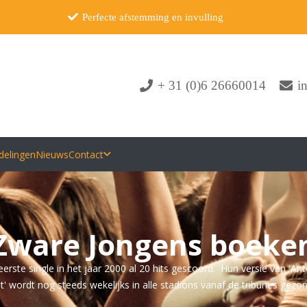
Perfecte afstemming en invulling
+ 31 (0)6 26660014
i
delingen
Nieuws
Contact
Zware Jongens boeke
ste single in het jaar 2000 al 20 hits gescoord. Hun versie van 'Ant
nt' wordt nog steeds wekelijks in alle stadions vanaf de tribunes gezo