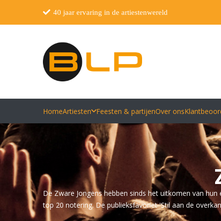
40 jaar ervaring in de artiestenwereld
Home
Artiesten
Feesten & partijen
Over ons
Klantbeoor
De Zware Jongens hebben sinds het uitkomen van hun eer
top 20 notering. De publieksfavoriet 'Stil aan de overka