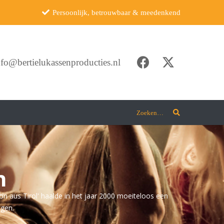
Persoonlijk, betrouwbaar & meedenkend
nfo@bertielukassenproducties.nl
Zoeken…
n
on aus Tirol' haalde in het jaar 2000 moeiteloos een
ngen.