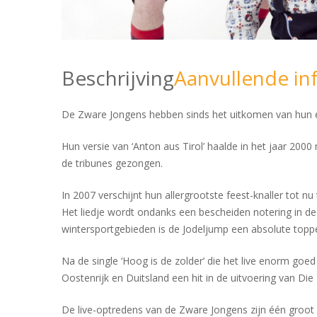
Beschrijving
Aanvullende in
De Zware Jongens hebben sinds het uitkomen van hun eer
Hun versie van ‘Anton aus Tirol’ haalde in het jaar 2000
de tribunes gezongen.
In 2007 verschijnt hun allergrootste feest-knaller tot n
Het liedje wordt ondanks een bescheiden notering in de h
wintersportgebieden is de Jodeljump een absolute toppe
Na de single ‘Hoog is de zolder’ die het live enorm goe
Oostenrijk en Duitsland een hit in de uitvoering van Di
De live-optredens van de Zware Jongens zijn één groo