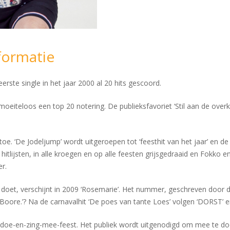
formatie
ste single in het jaar 2000 al 20 hits gescoord.
 moeiteloos een top 20 notering. De publieksfavoriet ‘Stil aan de overk
u toe. ‘De Jodeljump’ wordt uitgeroepen tot ‘feesthit van het jaar’ e
itlijsten, in alle kroegen en op alle feesten grijsgedraaid en Fokko 
r.
d doet, verschijnt in 2009 ‘Rosemarie’. Het nummer, geschreven door 
e Boore.’? Na de carnavalhit ‘De poes van tante Loes’ volgen ‘DORST’ 
t doe-en-zing-mee-feest. Het publiek wordt uitgenodigd om mee te d