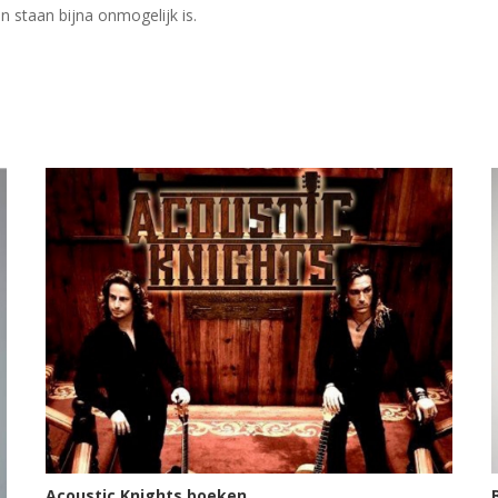
n staan bijna onmogelijk is.
Acoustic Knights boeken