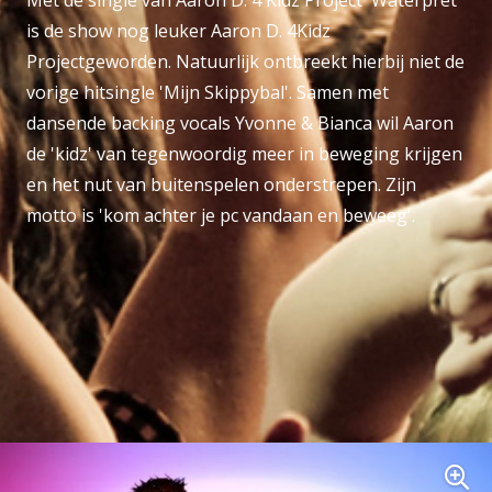
is de show nog leuker Aaron D. 4Kidz
Projectgeworden. Natuurlijk ontbreekt hierbij niet de
vorige hitsingle 'Mijn Skippybal'. Samen met
dansende backing vocals Yvonne & Bianca wil Aaron
de 'kidz' van tegenwoordig meer in beweging krijgen
en het nut van buitenspelen onderstrepen. Zijn
motto is 'kom achter je pc vandaan en beweeg'.