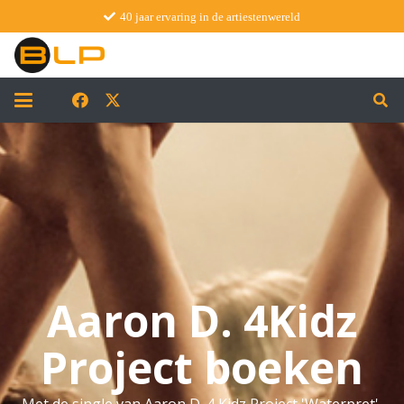
40 jaar ervaring in de artiestenwereld
Aaron D. 4Kidz
Project boeken
Met de single van Aaron D. 4 Kidz Project 'Waterpret'