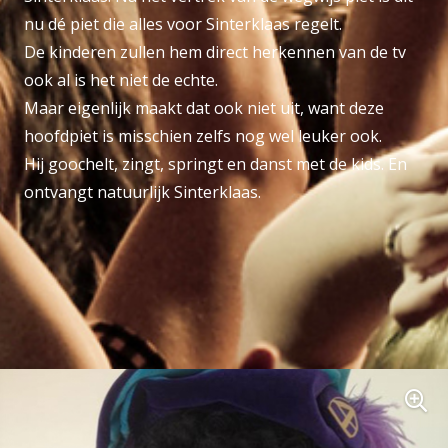
nu dé piet die alles voor Sinterklaas regelt.
De kinderen zullen hem direct herkennen van de tv
ook al is het niet de echte.
Maar eigenlijk maakt dat ook niet uit, want deze
hoofdpiet is misschien zelfs nog wel leuker ook.
Hij goochelt, zingt, springt en danst met de kids. En
ontvangt natuurlijk Sinterklaas.