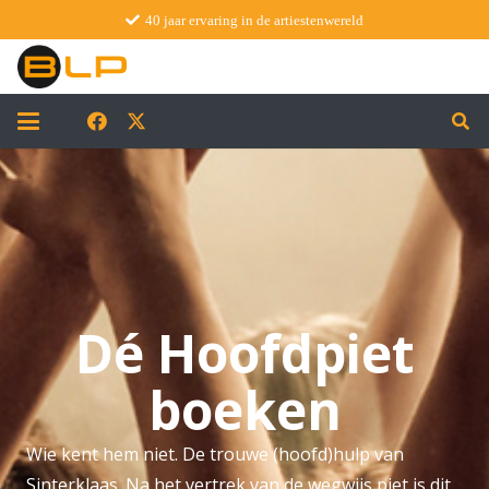
40 jaar ervaring in de artiestenwereld
Dé Hoofdpiet
boeken
Wie kent hem niet. De trouwe (hoofd)hulp van
Sinterklaas. Na het vertrek van de wegwijs piet is dit