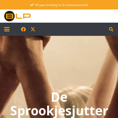
40 jaar ervaring in de artiestenwereld
De
Sprookjesjutter