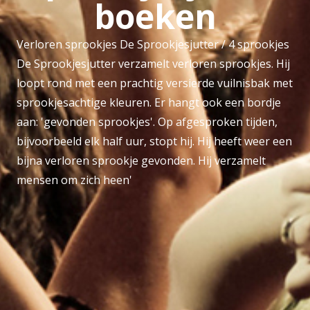
boeken
Verloren sprookjes De Sprookjesjutter / 4 sprookjes
De Sprookjesjutter verzamelt verloren sprookjes. Hij
loopt rond met een prachtig versierde vuilnisbak met
sprookjesachtige kleuren. Er hangt ook een bordje
aan: 'gevonden sprookjes'. Op afgesproken tijden,
bijvoorbeeld elk half uur, stopt hij. Hij heeft weer een
bijna verloren sprookje gevonden. Hij verzamelt
mensen om zich heen'