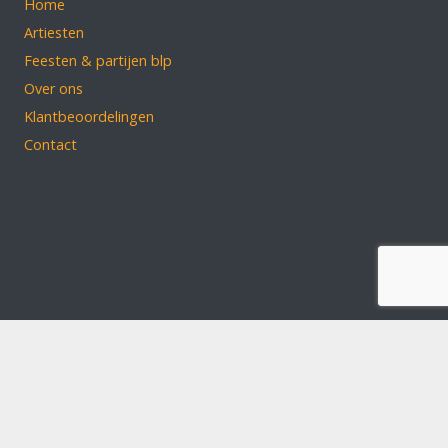
Home
Artiesten
Feesten & partijen blp
Over ons
Klantbeoordelingen
Contact