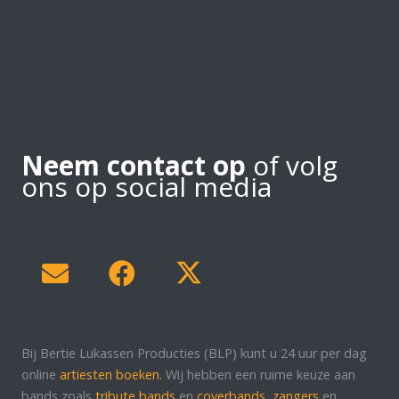
Neem contact op
of volg
ons op social media
Bij Bertie Lukassen Producties (BLP) kunt u 24 uur per dag
online
artiesten boeken.
Wij hebben een ruime keuze aan
bands zoals
tribute bands
en
coverbands
,
zangers
en