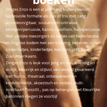
Dinges Enzo is een al jarenlang buitengewoon
succesvolle formatie als duo of trio met zang,
accordeon/gitaar, sousafoon/contrabas,
klompen/percussie, kazoo, saxofoon, handpercussie.
Wat: vrolijke meezingers en liedjes van Nederlandse
en Engelse bodem met een knipoog, bekende
kinderliedjes, kinderliedjes met dans, jazz, blues,
Zuid-Amerikaans.
Dinges Enzo is leuk voor jong en oud, levendig en
vrolijk, kleurrijk en stijlvol, verrassend gevarieerd
met humor, theatraal, ontwapenend en
kindvriendelijk, akoestisch en mobiel, multi-
inzetbaar! Pssssttt.., pas op behangen met Kleurrijke
ballonnen vliegen ze voorbij!