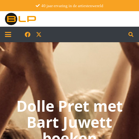
40 jaar ervaring in de artiestenwereld
Dolle Pret met
Bart Juwett
boeken