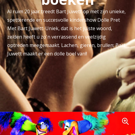
Al ruim 20 jaar treedt Bart Juwett op met zijn unieke,
spetterende en succesvolle kindershow Dolle Pret
Met Bart Juwett. Uniek, dat is het juiste woord,
zelden heeft u zo'n verrassend en veelzijdig
optreden meegemaakt. Lachen, gieren, brullen: Bart
Juwett maakt er een dolle boel van!!