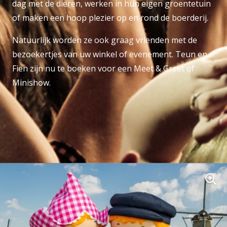
dag met de dieren, werken in hun eigen groentetuin
of maken een hoop plezier op en rond de boerderij.
Natuurlijk worden ze ook graag vrienden met de
bezoekertjes van uw winkel of evenement. Teun en
Fien zijn nu te boeken voor een Meet & Greet of
Minishow.