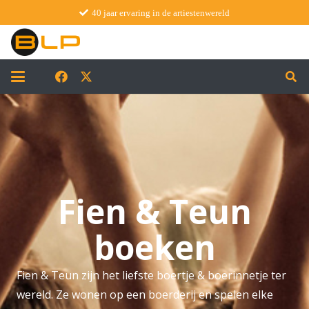
40 jaar ervaring in de artiestenwereld
Fien & Teun
boeken
Fien & Teun zijn het liefste boertje & boerinnetje ter
wereld. Ze wonen op een boerderij en spelen elke