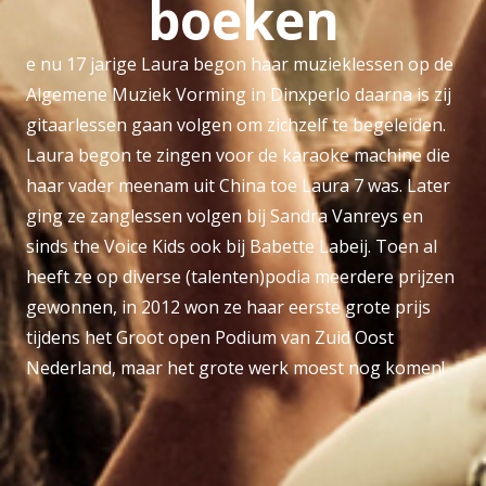
boeken
e nu 17 jarige Laura begon haar muzieklessen op de
Algemene Muziek Vorming in Dinxperlo daarna is zij
gitaarlessen gaan volgen om zichzelf te begeleiden.
Laura begon te zingen voor de karaoke machine die
haar vader meenam uit China toe Laura 7 was. Later
ging ze zanglessen volgen bij Sandra Vanreys en
sinds the Voice Kids ook bij Babette Labeij. Toen al
heeft ze op diverse (talenten)podia meerdere prijzen
gewonnen, in 2012 won ze haar eerste grote prijs
tijdens het Groot open Podium van Zuid Oost
Nederland, maar het grote werk moest nog komen!