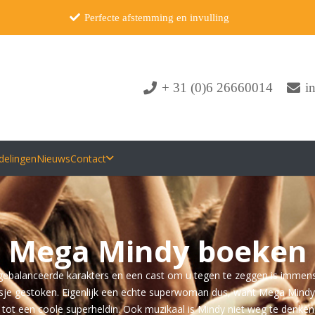
Perfecte afstemming en invulling
+ 31 (0)6 26660014
i
delingen
Nieuws
Contact
Mega Mindy boeken
gebalanceerde karakters en een cast om u tegen te zeggen is immens
jasje gestoken. Eigenlijk een echte superwoman dus, want Mega Mindy
tot een coole superheldin. Ook muzikaal is Mindy niet weg te denken