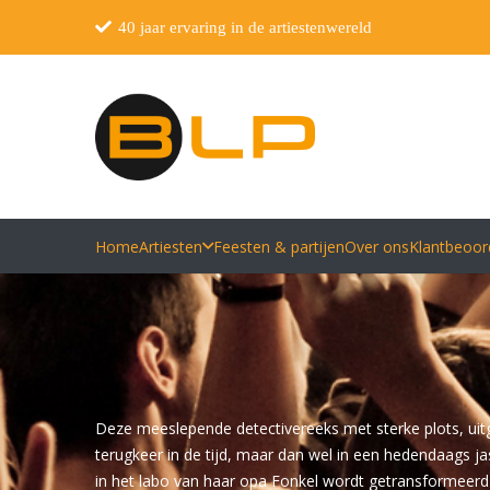
40 jaar ervaring in de artiestenwereld
Home
Artiesten
Feesten & partijen
Over ons
Klantbeoor
Deze meeslepende detectivereeks met sterke plots, uit
terugkeer in de tijd, maar dan wel in een hedendaags 
in het labo van haar opa Fonkel wordt getransformeerd 