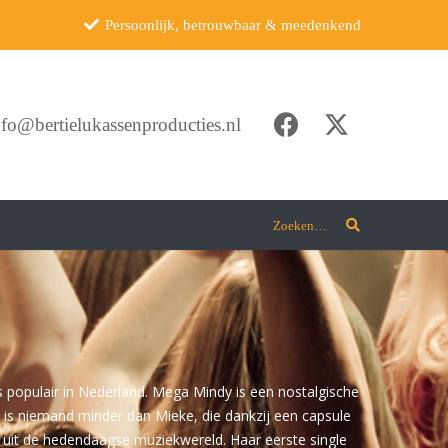
Persoonlijk, betrouwbaar & meedenkend
nfo@bertielukassenproducties.nl
Zoeken…
 populair in Nederland. Mega Mindy is een nostalgische
 is niemand minder dan Mieke, die dankzij een capsule
 uit de hedendaagse muziekwereld. Haar eerste single