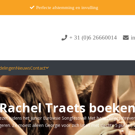
Perfecte afstemming en invulling
+ 31 (0)6 26660014
i
delingen
Nieuws
Contact
Rachel Traets boeke
zet tijdens het Junior Eurovisie Songfestival! Met haar zelfgeschre
ongeren. Ze moest alleen Georgië voor zich laten met slechts 5 punten 