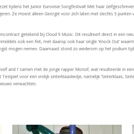
et tijdens het Junior Eurovisie Songfestival! Met haar zelfgeschrev
ongeren. Ze moest alleen Georgië voor zich laten met slechts 5 punten 
encontract getekend bij Cloud 9 Music. Dit resulteert direct in een nieu
nmiddels ook een feit, met daarop ook haar single ‘Knock Out’ waarme
angst mogen nemen. Daarnaast stond zo wederom op het podium tijden
self and I’ samen met de jonge rapper Monsif, wat resulteerde in ee
estpiet voor een vrolijk sinterklaasliedje, namelijk ‘Sinterklaas, Sin
 nieuws verwachten.