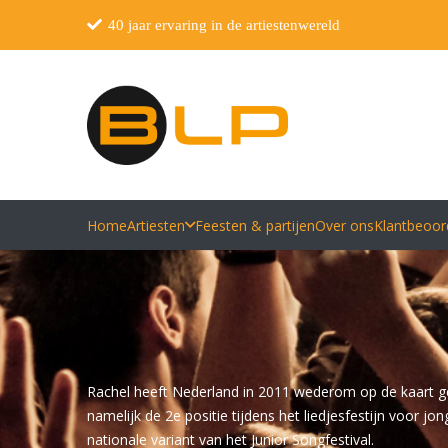
40 jaar ervaring in de artiestenwereld
Home
Artiesten
Feesten & partijen
Over ons
Klantbeoor
Rachel heeft Nederland in 2011 wederom op de kaart ge
namelijk de 2e positie tijdens het liedjesfestijn voor j
nationale variant van het Junior Songfestival.