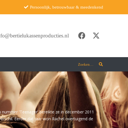
Persoonlijk, betrouwbaar & meedenkend
nfo@bertielukassenproducties.nl
Zoeken…
n
ven nummer 'Teenager' bereikte ze in december 2011
verschil. Eerder dat jaar won Rachel overtuigend de