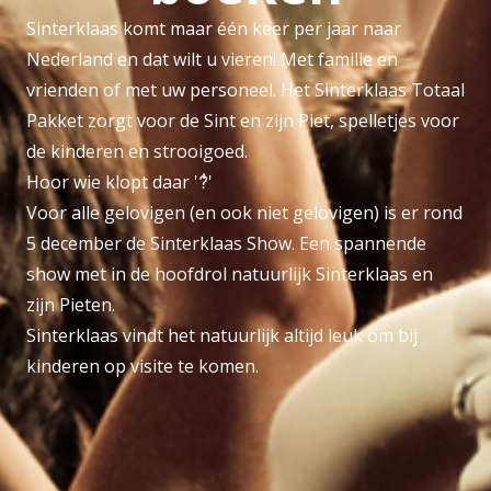
Sinterklaas komt maar één keer per jaar naar
Nederland en dat wilt u vieren! Met familie en
vrienden of met uw personeel. Het Sinterklaas Totaal
Pakket zorgt voor de Sint en zijn Piet, spelletjes voor
de kinderen en strooigoed.
Hoor wie klopt daar '݃?݃'
Voor alle gelovigen (en ook niet gelovigen) is er rond
5 december de Sinterklaas Show. Een spannende
show met in de hoofdrol natuurlijk Sinterklaas en
zijn Pieten.
Sinterklaas vindt het natuurlijk altijd leuk om bij
kinderen op visite te komen.