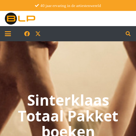
40 jaar ervaring in de artiestenwereld
Sinterklaas
Totaal Pakket
boeken