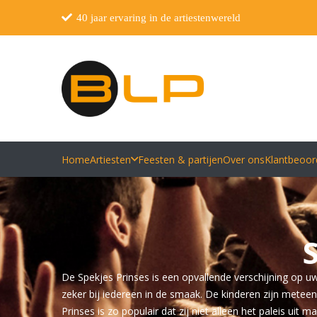
40 jaar ervaring in de artiestenwereld
Home
Artiesten
Feesten & partijen
Over ons
Klantbeoor
De Spekjes Prinses is een opvallende verschijning op uw
zeker bij iedereen in de smaak. De kinderen zijn meteen 
Prinses is zo populair dat zij niet alleen het paleis ui