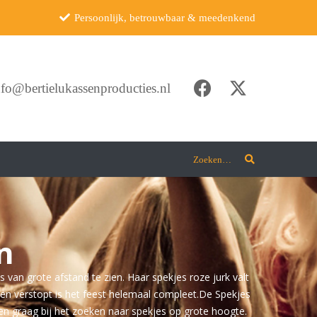
Persoonlijk, betrouwbaar & meedenkend
nfo@bertielukassenproducties.nl
Zoeken…
n
 van grote afstand te zien. Haar spekjes roze jurk valt
itten verstopt is het feest helemaal compleet.De Spekjes
eren graag bij het zoeken naar spekjes op grote hoogte.