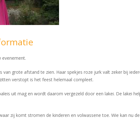
formatie
uw evenement.
s van grote afstand te zien. Haar spekjes roze jurk valt zeker bij ie
s zitten verstopt is het feest helemaal compleet.
t paleis uit mag en wordt daarom vergezeld door een lakei. De lakei he
waar zij komt stromen de kinderen en volwassene toe. Wie kan nu de v