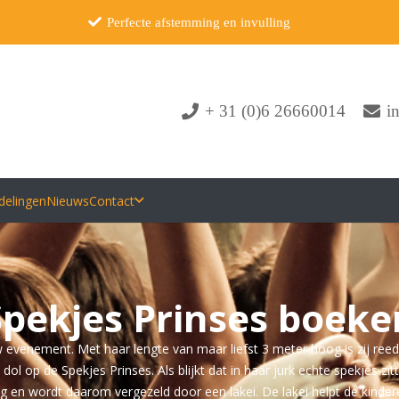
Perfecte afstemming en invulling
+ 31 (0)6 26660014
i
delingen
Nieuws
Contact
Spekjes Prinses boeke
 evenement. Met haar lengte van maar liefst 3 meter hoog is zij reeds
dol op de Spekjes Prinses. Als blijkt dat in haar jurk echte spekjes z
t mag en wordt daarom vergezeld door een lakei. De lakei helpt de kind