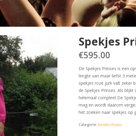
Spekjes P
€
595.00
De Spekjes Prinses is een o
lengte van maar liefst 3 mete
spekjes roze jurk valt zeker 
de Spekjes Prinses. Als blijkt
helemaal compleet.De Spekjes P
mag en wordt daarom vergezel
het zoeken naar spekjes op 
Categorie:
Kindershows