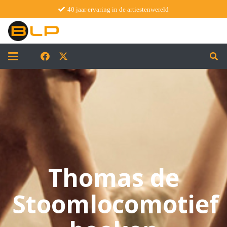
40 jaar ervaring in de artiestenwereld
Thomas de
Stoomlocomotief