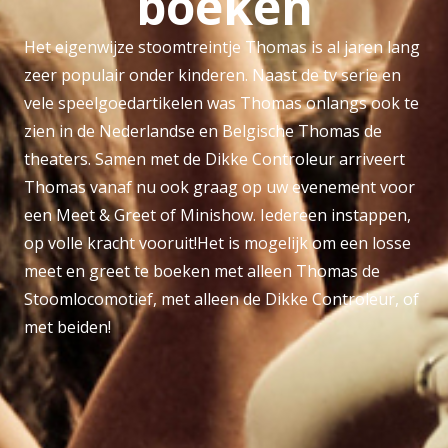
boeken
Het eigenwijze stoomtreintje Thomas is al jaren lang
zeer populair onder kinderen. Naast de tv serie en
vele speelgoedartikelen was Thomas onlangs ook te
zien in de Nederlandse en Belgische Thomas de
theaters. Samen met de Dikke Controleur arriveert
Thomas vanaf nu ook graag op uw evenement voor
een Meet & Greet of Minishow. Iedereen instappen,
op volle kracht vooruit!Het is mogelijk om een losse
meet en greet te boeken met alleen Thomas de
Stoomlocomotief, met alleen de Dikke Controleur, of
met beiden!