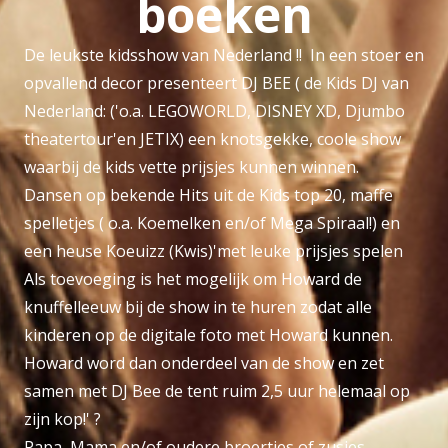
boeken
De leukste kidsshow van Nederland !! In een stoer en
opvallend decor presenteert DJ BEE ( de Kids DJ van
Nederland: ('o.a. LEGOWORLD, DISNEY XD, Djumbo
theatertour'en JETIX) een knotsgekke, coole show
waarbij de kids vette prijsjes kunnen winnen.
Dansen op bekende Hits uit de Kids top 20, maffe
spelletjes ( o.a. Koemelken en/of Mega Spiraal!) en
een heuse Koeuizz (Kwis)'met leuke prijsjes spelen
Als toevoeging is het mogelijk om Howard de
knuffelleeuw bij de show in te huren zodat alle
kinderen op de digitale foto met Howard kunnen.
Howard word dan onderdeel van de show en zet
samen met DJ Bee de tent ruim 2,5 uur helemaal op
zijn kop!' ?
Papa, Mama en/of oudere broertjes of zusjes