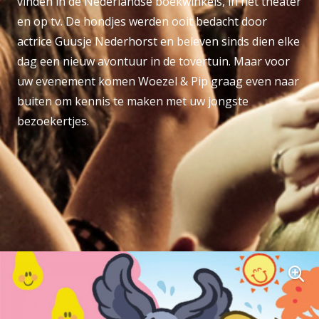
vinden in de Nederlandse boekwinkels, in het theater
en op tv. De hondjes werden ooit bedacht door
actrice Guusje Nederhorst en beleven sinds dien elke
dag een nieuw avontuur in de tovertuin. Maar voor
uw evenement komen Woezel & Pip graag even naar
buiten om kennis te maken met uw jongste
bezoekertjes.