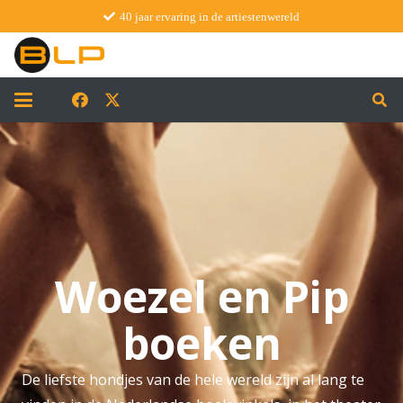
40 jaar ervaring in de artiestenwereld
Woezel en Pip
boeken
De liefste hondjes van de hele wereld zijn al lang te