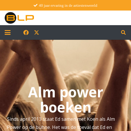
40 jaar ervaring in de artiestenwereld
Alm power
boeken
Sinds april 2013 staat Ed samen met Koen als Alm
Power op de bühne. Het was de toeval dat Ed en