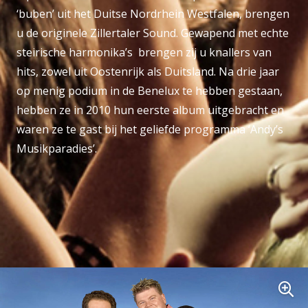
‘buben’ uit het Duitse Nordrhein Westfalen, brengen
u de originele Zillertaler Sound. Gewapend met echte
steirische harmonika’s brengen zij u knallers van
hits, zowel uit Oostenrijk als Duitsland. Na drie jaar
op menig podium in de Benelux te hebben gestaan,
hebben ze in 2010 hun eerste album uitgebracht en
waren ze te gast bij het geliefde programma ‘Andy’s
Musikparadies’.