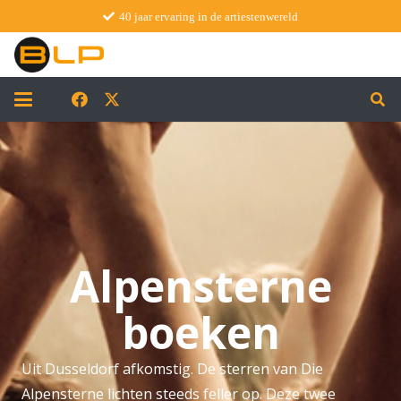
40 jaar ervaring in de artiestenwereld
Alpensterne
boeken
Uit Dusseldorf afkomstig. De sterren van Die
Alpensterne lichten steeds feller op. Deze twee