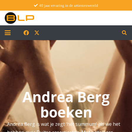
40 jaar ervaring in de artiestenwereld
Andrea Berg
boeken
Andrea Berg is wat je zegt ‘hét summum’ als we het