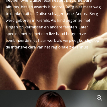
hebben over Duitse rasartiesten. Met ontelbare
albums, hits én awards is Andrea Berg niet meer weg
te denken uit de Duitse schlagerscene. Andrea Berg
werd geboren in Krefeld. Als kind begon ze met
zingen op kermissen en andere feesten. Later
speelde met ze met een live band hetgeen ze
combineerde met haar werk als verpleegkundige op
de intensive care van het regionale ziekenhuis.