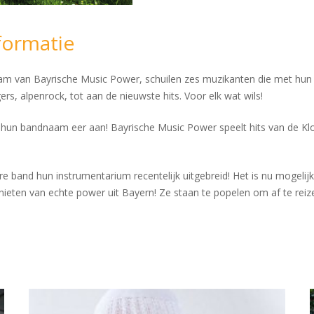
formatie
am van Bayrische Music Power, schuilen zes muzikanten die met hun b
gers, alpenrock, tot aan de nieuwste hits. Voor elk wat wils!
un bandnaam eer aan! Bayrische Music Power speelt hits van de Klost
e band hun instrumentarium recentelijk uitgebreid! Het is nu mogelij
enieten van echte power uit Bayern! Ze staan te popelen om af te rei