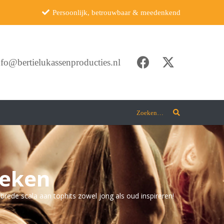
Persoonlijk, betrouwbaar & meedenkend
nfo@bertielukassenproducties.nl
Zoeken…
oeken
rede scala aan tophits zowel jong als oud inspireren!