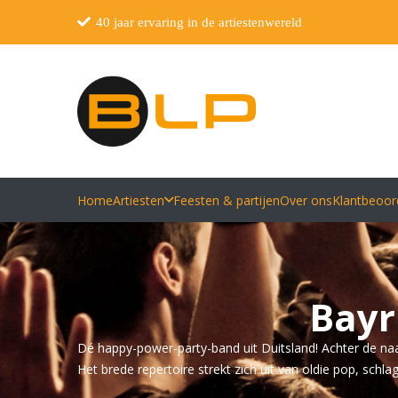
40 jaar ervaring in de artiestenwereld
Home
Artiesten
Feesten & partijen
Over ons
Klantbeoor
Bayr
Dé happy-power-party-band uit Duitsland! Achter de na
Het brede repertoire strekt zich uit van oldie pop, schla