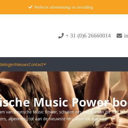
Perfecte afstemming en invulling
+ 31 (0)6 26660014
i
delingen
Nieuws
Contact
ische Music Power b
am van Bayrische Music Power, schuilen zes muzikanten die met hun b
gers, alpenrock, tot aan de nieuwste hits. Voor elk wat wils!