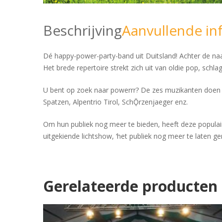
Beschrijving
Aanvullende in
Dé happy-power-party-band uit Duitsland! Achter de na
Het brede repertoire strekt zich uit van oldie pop, schla
U bent op zoek naar powerrr? De zes muzikanten doen h
Spatzen, Alpentrio Tirol, SchǬrzenjaeger enz.
Om hun publiek nog meer te bieden, heeft deze populair
uitgekiende lichtshow, ‘het publiek nog meer te laten g
Gerelateerde producten