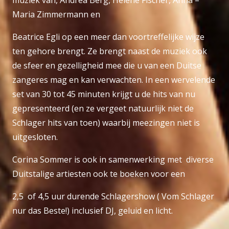
Maria Zimmermann en
Beatrice Egli op een meer dan voortreffelijke wijze
ten gehore brengt. Ze brengt naast de muziek ook
de sfeer en gezelligheid mee die u van een Duitse
zangeres mag en kan verwachten. In een wervelende
set van 30 tot 45 minuten krijgt u de hits van nu
gepresenteerd (en ze vergeet natuurlijk niet de
Schlager hits van toen) waarbij meezingen niet is
uitgesloten.
Corina Sommer is ook in samenwerking met diverse
Duitstalige artiesten ook te boeken voor een
2,5 of 4,5 uur durende Schlagershow ( Vom Schlager
nur das Beste!) inclusief DJ, geluid en licht.