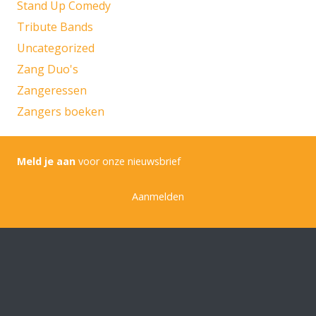
Stand Up Comedy
Tribute Bands
Uncategorized
Zang Duo's
Zangeressen
Zangers boeken
Meld je aan
voor onze nieuwsbrief
Aanmelden