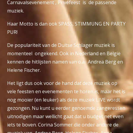
Carnavalsevenement , Privéfeest is de passende
muziek.
Haar Motto is dan ook SPASS, STIMMUNG EN PARTY
PUR!
De populariteit van de Duitse Schlager muziek is
momenteel ongekend. Ook in Nederland en België
kennen de hitlijsten namen van o.a. Andrea Berg en
Helene Fischer.
Het ligt dus ook voor de hand dat deze muziek op
vele feesten en evenementen te horen is, maar het is
nog mooier (en leuker) als deze muziek LIVE wordt
gezongen. Nu kunt u eerder genoemde zangeressen
uitnodigen maar wellicht gaat dat u budget net even
iets te boven. Corina Sommer die onder andere de
muziek van, Andrea Berg, Helene Fischer, Anna –