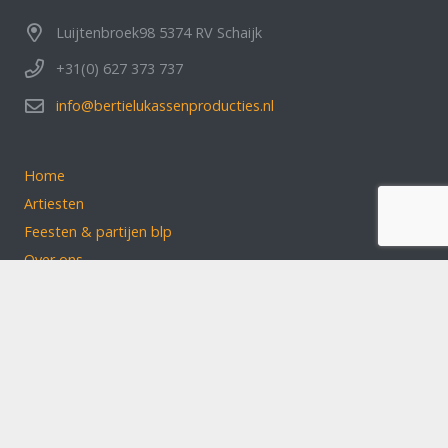
Luijtenbroek98 5374 RV Schaijk
+31(0) 627 373 737
info@bertielukassenproducties.nl
Home
Artiesten
Feesten & partijen blp
Over ons
Klantbeoordelingen
Contact