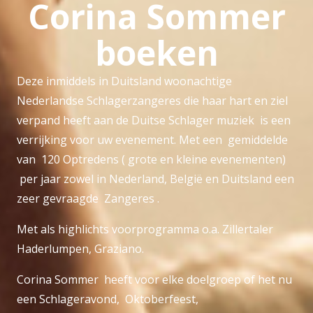
Corina Sommer
boeken
Deze inmiddels in Duitsland woonachtige
Nederlandse Schlagerzangeres die haar hart en ziel
verpand heeft aan de Duitse Schlager muziek is een
verrijking voor uw evenement. Met een gemiddelde
van 120 Optredens ( grote en kleine evenementen)
per jaar zowel in Nederland, België en Duitsland een
zeer gevraagde Zangeres .
Met als highlichts voorprogramma o.a. Zillertaler
Haderlumpen, Graziano.
Corina Sommer heeft voor elke doelgroep of het nu
een Schlageravond, Oktoberfeest,