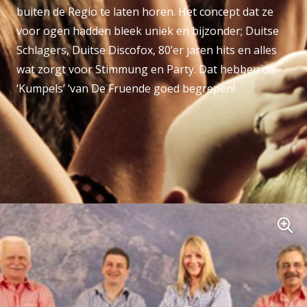
buiten de Regio te laten horen. Het concept dat ze
voor ogen hadden bleek uniek en bijzonder; Duitse
Schlagers, Duitse Discofox, 80’er jaren hits en alles
wat zorgt voor Stimmung en Party. Dat hebben de
‘Kumpels’ ‘van De Fruende goed begrepen!