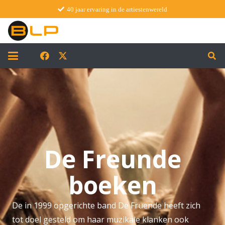
40 jaar ervaring in de artiestenwereld
De Freunde
boeken
De in 1999 opgerichte band De Fruende heeft zich
tot doel gesteld om haar muzikale klanken ook