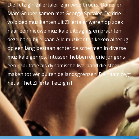
Die Fetzig’n Zillertaler, zijn twee broers; Daniel en
Marc Gruber samen met George Spitaler. De drie
volbloed muzikanten uit Zillertaler waren op zoek
naar een nieuwe muzikale uitdaging en brachten
deze band bij elkaar. Alle muzikanten keken al terug
op een lang bestaan achter de schermen in diverse
muzikale genres. Intussen hebben de drie jongens
een reputatie als dynamische live-band die sfeer
maken tot ver buiten de landsgrenzen. De naam zegt
het al ‘ het Zillertal Fetzig’n !