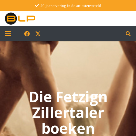
40 jaar ervaring in de artiestenwereld
Die Fetzign
Zillertaler
boeken