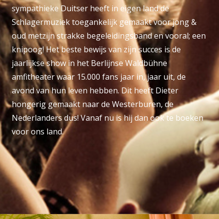
sympathieke Duitser heeft in eigen land de
Schlagermuziek toegankelijk gemaakt voor jong &
oud metzijn strakke begeleidingsband en vooral; een
knipoog! Het beste bewijs van zijn succes is de
jaarlijkse show in het Berlijnse Waldbühne
amfitheater waar 15.000 fans jaar in, jaar uit, de
avond van hun leven hebben. Dit heeft Dieter
hongerig gemaakt naar de Westerburen, de
Nederlanders dus! Vanaf nu is hij dan ook te boeken
voor ons land.