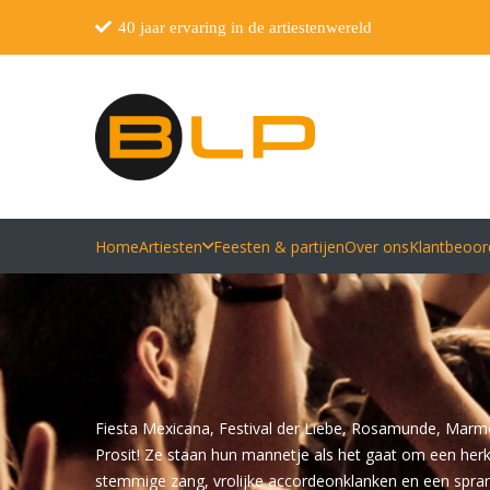
40 jaar ervaring in de artiestenwereld
Home
Artiesten
Feesten & partijen
Over ons
Klantbeoor
Fiesta Mexicana, Festival der Liebe, Rosamunde, Marmor
Prosit! Ze staan hun mannetje als het gaat om een herk
stemmige zang, vrolijke accordeonklanken en een spran