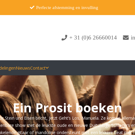
Perfecte afstemming en invulling
+ 31 (0)6 26660014
i
delingen
Nieuws
Contact
Ein Prosit boeken
 Stein und Eisen bricht, Jetzt Geht’s Los, Manuela. Ze komen allemaa
enbare show met de leukste oude en nieuwe Duitstalige Schlagers en 
kelende gitaar of mandoline ondersteunt met een lekkere beat met he