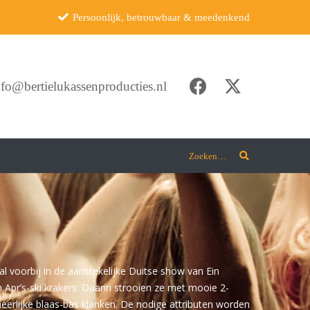
Persoonlijk, betrouwbaar & meedenkend
nfo@bertielukassenproducties.nl
Zoeken…
l voorbij in de aanstekelijke Duitse show van Ein
Apr’s-ski krakers. Daarin strooien ze met mooie 2-
erlijke blaas-bas klanken. De nodige attributen worden