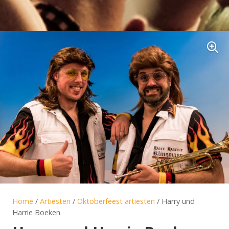
Home
/
Artiesten
/
Oktoberfeest artiesten
/ Harry und
Harrie Boeken