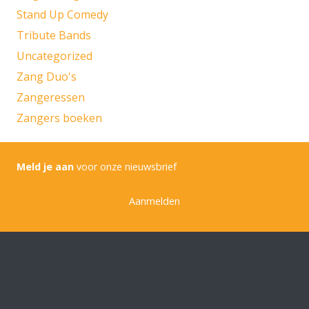
Stand Up Comedy
Tribute Bands
Uncategorized
Zang Duo's
Zangeressen
Zangers boeken
Meld je aan
voor onze nieuwsbrief
Aanmelden