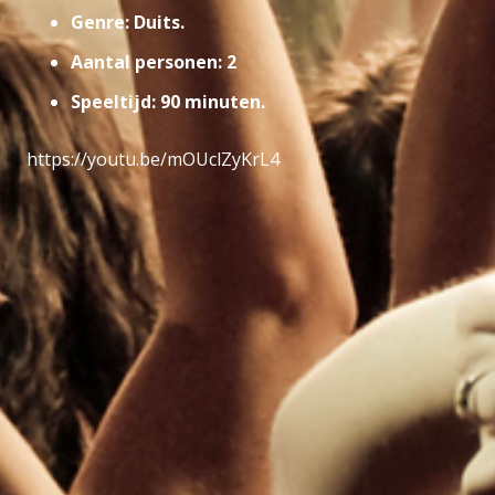
Genre: Duits.
Aantal personen: 2
Speeltijd: 90 minuten.
https://youtu.be/mOUclZyKrL4