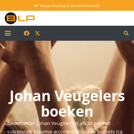
40 jaar ervaring in de artiestenwereld
Johan Veugelers
boeken
Nederlander Johan Veugelers is als lid van het
succesvolle Vlaamse accordeonduo The Sunsets (ca.