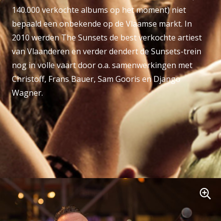
140.000 verkochte albums op het moment) niet
bepaald een onbekende op de Vlaamse markt. In
2010 werden The Sunsets de best verkochte artiest
van Vlaanderen en verder dendert de Sunsets-trein
nog in volle vaart door o.a. samenwerkingen met
Christoff, Frans Bauer, Sam Gooris en Django
Wagner.