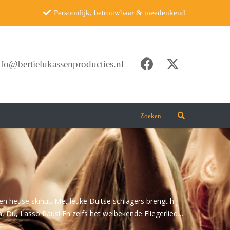
Persoonlijk, betrouwbaar & meedenkend
nfo@bertielukassenproducties.nl
Zoeken…
n heuse skihut. Met leuke Duitse schlagers brengt hij
, Du, Lasso Raus! En zelfs het welbekende Fliegerlied…