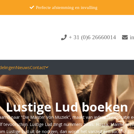
Perfecte afstemming en invulling
+ 31 (0)6 26660014
i
delingen
Nieuws
Contact
Lustige Lud boeken
aamd naar “Die Maister Von Muziek”, maakt van iedere feestlocatie ee
f tevoorschijn. Lustige Lud zingt nummers zoals: Hossa, Marmerstein
om Lustige Lud uit de nodigen, dan wordt het vanzelf een succes!