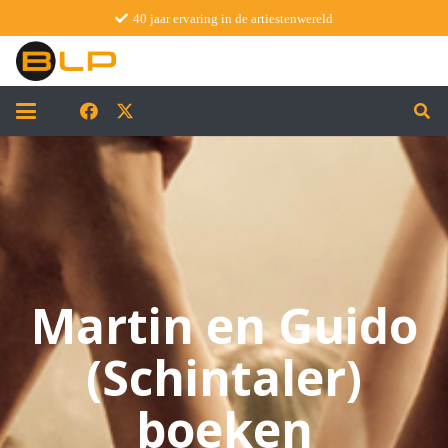
40 jaar ervaring in de artiestenwereld
Martin en Guido
(Schintaler)
boeken