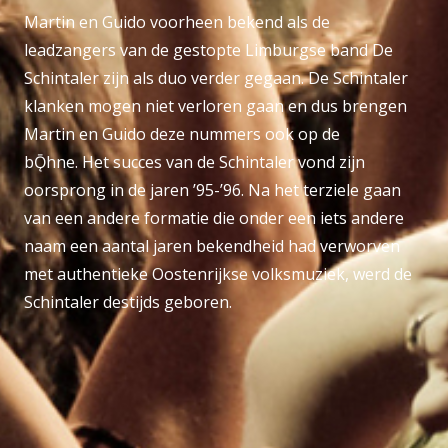
Martin en Guido voorheen bekend als de
leadzangers van de gestopte Limburgse band De
Schintaler zijn als duo verder gegaan. De Schintaler
klanken mogen niet verloren gaan en dus brengen
Martin en Guido deze nummers ook op de
bǬhne. Het succes van de Schintaler vond zijn
oorsprong in de jaren ’95-’96. Na het terziele gaan
van een andere formatie die onder een iets andere
naam een aantal jaren bekendheid had verworven
met authentieke Oostenrijkse volksmuziek, werd de
Schintaler destijds geboren.