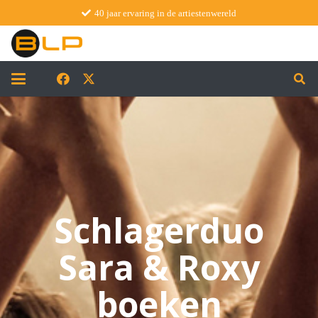
40 jaar ervaring in de artiestenwereld
Schlagerduo
Sara & Roxy
boeken