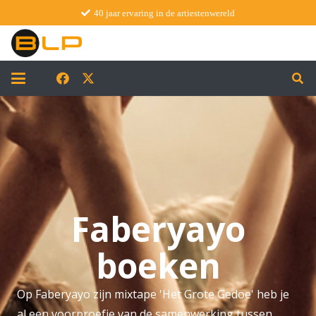
40 jaar ervaring in de artiestenwereld
Faberyayo
boeken
Op Faberyayo zijn mixtape 'Het Grote Gedoe' heb je
al een voorproefje van de samenwerking tussen