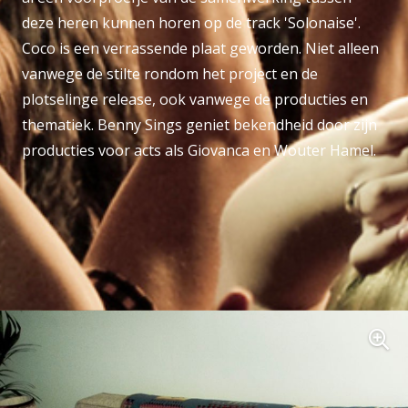
deze heren kunnen horen op de track 'Solonaise'.
Coco is een verrassende plaat geworden. Niet alleen
vanwege de stilte rondom het project en de
plotselinge release, ook vanwege de producties en
thematiek. Benny Sings geniet bekendheid door zijn
producties voor acts als Giovanca en Wouter Hamel.