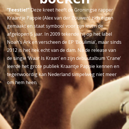
“Feestie!”
Deze kreet heeft de Groningse rapper
Kraantje Pappie (Alex van der Zouwen) zich eigen
gemaakt en staat symbool voor zijn leven de
afgelopen 5 jaar. In 2009 tekende hij op het label
Noah’s Ark en verscheen de EP ‘Boulimia’, maar sinds
2012 is het hek echt van de dam. Na de release van
de single ‘Waar Is Kraan’ en zijn debuutalbum ‘Crane’
leerde het grote publiek Kraantje Pappie kennen en
tegenwoordig kan Nederland simpelweg niet meer
om hem heen.