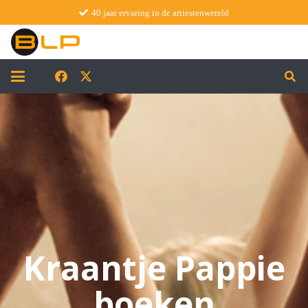
40 jaar ervaring in de artiestenwereld
Kraantje Pappie
boeken