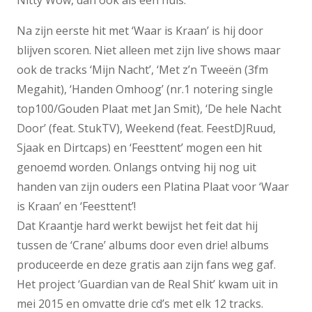
Nitty Wow, dan ook als een huis.
Na zijn eerste hit met ‘Waar is Kraan’ is hij door
blijven scoren. Niet alleen met zijn live shows maar
ook de tracks ‘Mijn Nacht’, ‘Met z’n Tweeën (3fm
Megahit), ‘Handen Omhoog’ (nr.1 notering single
top100/Gouden Plaat met Jan Smit), ‘De hele Nacht
Door’ (feat. StukTV), Weekend (feat. FeestDJRuud,
Sjaak en Dirtcaps) en ‘Feesttent’ mogen een hit
genoemd worden. Onlangs ontving hij nog uit
handen van zijn ouders een Platina Plaat voor ‘Waar
is Kraan’ en ‘Feesttent’!
Dat Kraantje hard werkt bewijst het feit dat hij
tussen de ‘Crane’ albums door even drie! albums
produceerde en deze gratis aan zijn fans weg gaf.
Het project ‘Guardian van de Real Shit’ kwam uit in
mei 2015 en omvatte drie cd’s met elk 12 tracks.