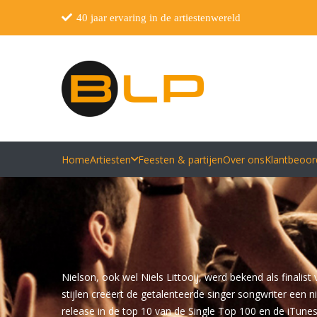
40 jaar ervaring in de artiestenwereld
Home
Artiesten
Feesten & partijen
Over ons
Klantbeoor
Nielson, ook wel Niels Littooij, werd bekend als finali
stijlen creëert de getalenteerde singer songwriter een 
release in de top 10 van de Single Top 100 en de iTunes