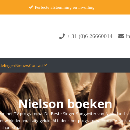
Perfecte afstemming en invulling
+ 31 (0)6 26660014
i
delingen
Nieuws
Contact
Nielson boeken
st van het TV programma ‘De Beste Singer-Songwriter van Nederland’ v
nieuw Nederlandstalig geluid. Al tijdens het programma scoorde Niels
 chart staat.