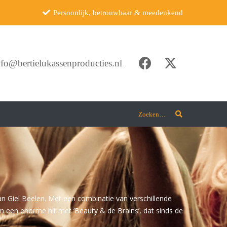
Persoonlijk, betrouwbaar & meedenkend
nfo@bertielukassenproducties.nl
Zoeken…
an Giel Beelen. Met een combinatie van verschillende
on een enorme hit met ‘Beauty & de Brains’, dat sinds de