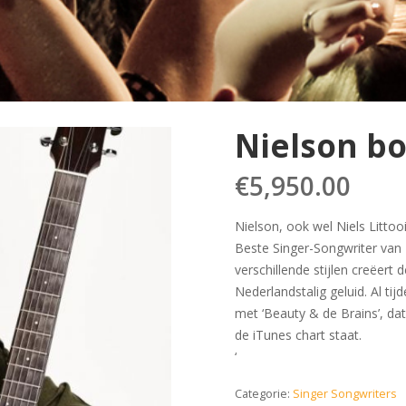
Nielson b
€
5,950.00
Nielson, ook wel Niels Littoo
Beste Singer-Songwriter van 
verschillende stijlen creëert
Nederlandstalig geluid. Al t
met ‘Beauty & de Brains’, dat
de iTunes chart staat.
‘
Categorie:
Singer Songwriters