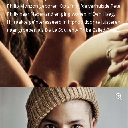
Philip Monzon geboren. Op zijn vijfde verhuisde Pete
Philly naar Nederland en ging wonen in Den Haag.
Hij raakte geïnteresseerd in hiphop door te luisteren
naar groepen als De La Soul en A Tribe Called Quest.