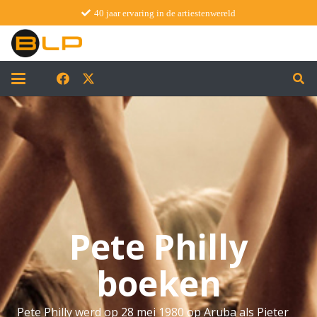
40 jaar ervaring in de artiestenwereld
Pete Philly
boeken
Pete Philly werd op 28 mei 1980 op Aruba als Pieter