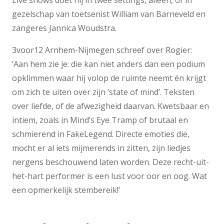
Live shows doet hij in twee settings, alleen, of in
gezelschap van toetsenist William van Barneveld en
zangeres Jannica Woudstra.
3voor12 Arnhem-Nijmegen schreef over Rogier:
‘Aan hem zie je: die kan niet anders dan een podium
opklimmen waar hij volop de ruimte neemt én krijgt
om zich te uiten over zijn ‘state of mind’. Teksten
over liefde, of de afwezigheid daarvan. Kwetsbaar en
intiem, zoals in Mind’s Eye Tramp of brutaal en
schmierend in FakeLegend. Directe emoties die,
mocht er al iets mijmerends in zitten, zijn liedjes
nergens beschouwend laten worden. Deze recht-uit-
het-hart performer is een lust voor oor en oog. Wat
een opmerkelijk stembereik!’