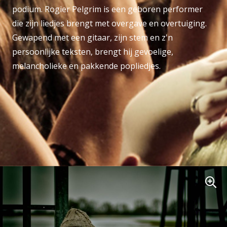
podium. Rogier Pelgrim is een geboren performer
die zijn liedjes brengt met overgave en overtuiging.
Gewapend met een gitaar, zijn stem en z'n
persoonlijke teksten, brengt hij gevoelige,
melancholieke en pakkende popliedjes.