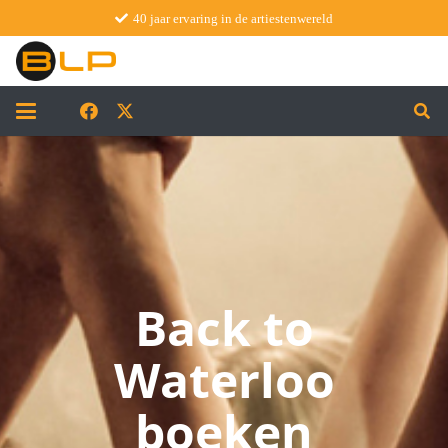
40 jaar ervaring in de artiestenwereld
Back to
Waterloo
boeken