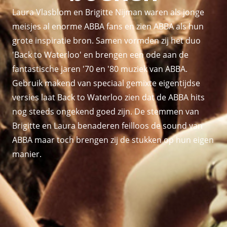
Laura Vlasblom en Brigitte Nijman waren als jonge
meisjes al enorme ABBA fans en zien ABBA als hun
grote inspiratie bron. Samen vormden zij het duo
'Back to Waterloo' en brengen een ode aan de
fantastische jaren '70 en '80 muziek van ABBA.
Gebruik makend van speciaal gemixte eigentijdse
versies laat Back to Waterloo zien dat de ABBA hits
nog steeds ongekend goed zijn. De stemmen van
Brigitte en Laura benaderen feilloos de sound van
ABBA maar toch brengen zij de stukken op hun eigen
manier.