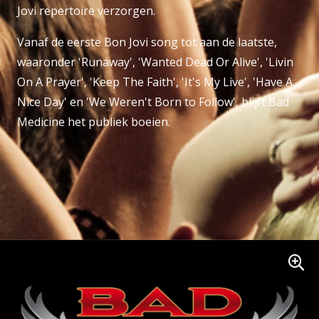
Jovi repertoire verzorgen.
Vanaf de eerste Bon Jovi song tot aan de laatste,
waaronder 'Runaway', 'Wanted Dead Or Alive', 'Livin
On A Prayer', 'Keep The Faith', 'It's My Live', 'Have A
Nice Day' en 'We Weren't Born to Follow', blijft Bad
Medicine het publiek boeien.