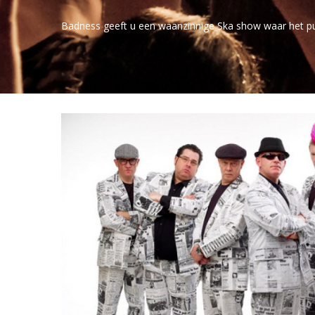
Badness geeft u een waanzinnige Ska show waar het pub