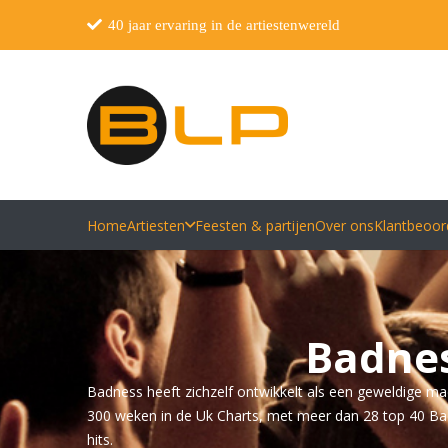
40 jaar ervaring in de artiestenwereld
Home
Artiesten
Feesten & partijen
Over ons
Klantbeoor
Badnes
Badness heeft zichzelf ontwikkelt als een geweldige mad
300 weken in de Uk Charts, met meer dan 28 top 40 B
hits.