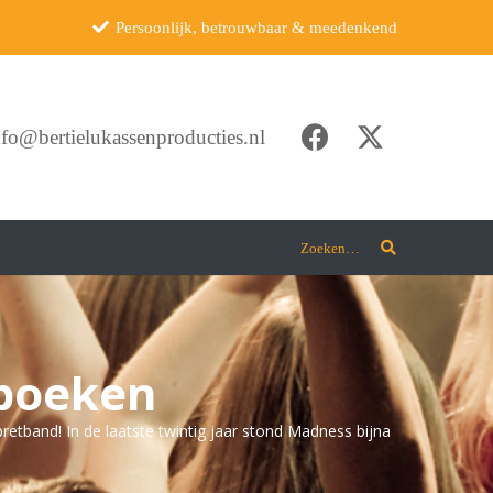
Persoonlijk, betrouwbaar & meedenkend
nfo@bertielukassenproducties.nl
Zoeken…
 boeken
retband! In de laatste twintig jaar stond Madness bijna