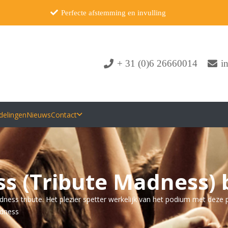
Perfecte afstemming en invulling
+ 31 (0)6 26660014
i
delingen
Nieuws
Contact
s (Tribute Madness)
ness tribute. Het plezier spetter werkelijk van het podium met deze p
adness