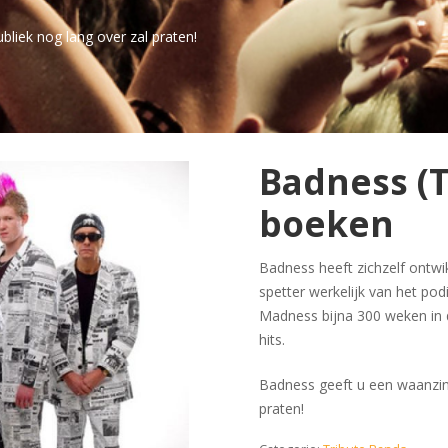
liek nog lang over zal praten!
Badness (
boeken
Badness heeft zichzelf ontwik
spetter werkelijk van het pod
Madness bijna 300 weken in 
hits.
Badness geeft u een waanzin
praten!