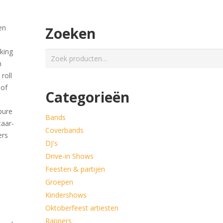
en
Zoeken
king
Zoeken
n
naar:
roll
 of
Categorieën
pure
Bands
taar-
Coverbands
ers
DJ's
Drive-in Shows
Feesten & partijen
Groepen
Kindershows
Oktoberfeest artiesten
Rappers