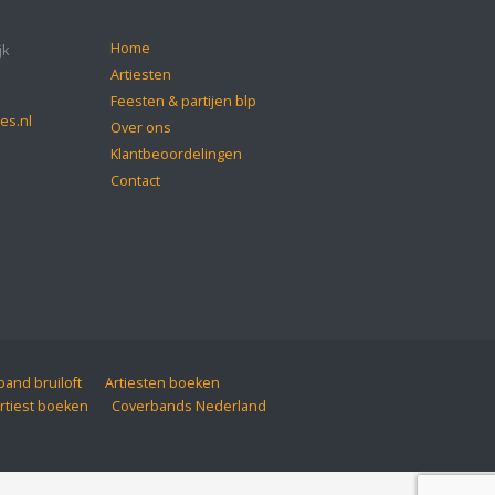
Home
jk
Artiesten
Feesten & partijen blp
es.nl
Over ons
Klantbeoordelingen
Contact
and bruiloft
Artiesten boeken
rtiest boeken
Coverbands Nederland