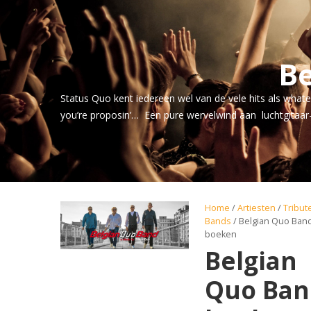
B
Status Quo kent iedereen wel van de vele hits als whate
you’re proposin’… Een pure wervelwind aan luchtgitaar
Home
/
Artiesten
/
Tribut
Bands
/ Belgian Quo Ban
boeken
Belgian
Quo Ban