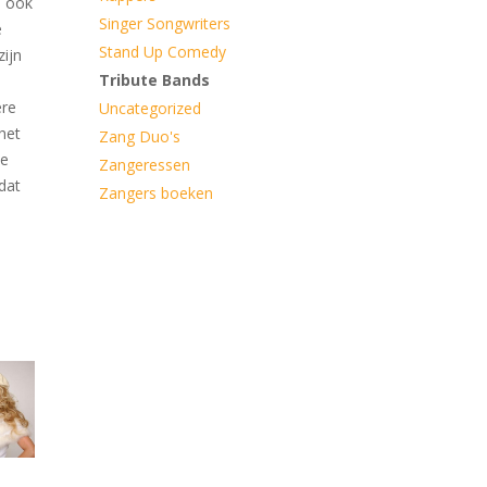
e ook
Singer Songwriters
e
Stand Up Comedy
zijn
Tribute Bands
ere
Uncategorized
het
Zang Duo's
de
Zangeressen
dat
Zangers boeken