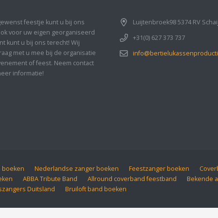
gewenst feestje kunt u bij ons
Luijtenbroek98 5374 RV Schai
Ook voor uw eigen georganiseerd
+31(0) 627 373 737
 kunt u bij ons terecht! Wij
aag met u mee bij de organisatie
info@bertielukassenproducti
enement of feest. Neem contact
eer informatie!
d boeken
Nederlandse zanger boeken
Feestzanger boeken
Coverb
eken
ABBA Tribute Band
Allround coverband feestband
Bekende a
szangers Duitsland
Bruiloft band boeken