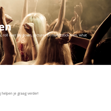
en
, roll over lay down, pictures of matchstick men, what
j helpen je graag verder!