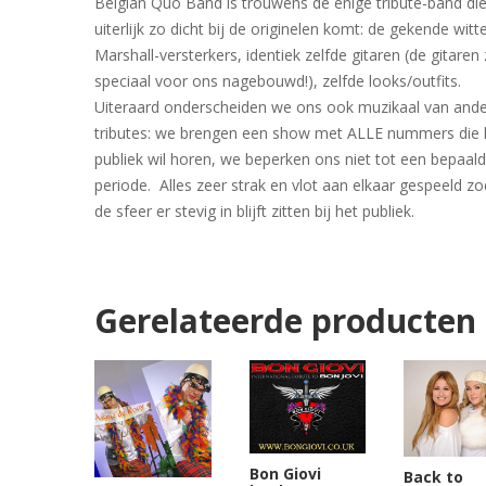
Belgian Quo Band is trouwens de enige tribute-band di
uiterlijk zo dicht bij de originelen komt: de gekende witt
Marshall-versterkers, identiek zelfde gitaren (de gitaren 
speciaal voor ons nagebouwd!), zelfde looks/outfits.
Uiteraard onderscheiden we ons ook muzikaal van and
tributes: we brengen een show met ALLE nummers die 
publiek wil horen, we beperken ons niet tot een bepaal
periode. Alles zeer strak en vlot aan elkaar gespeeld zo
de sfeer er stevig in blijft zitten bij het publiek.
Gerelateerde producten
Bon Giovi
Back to