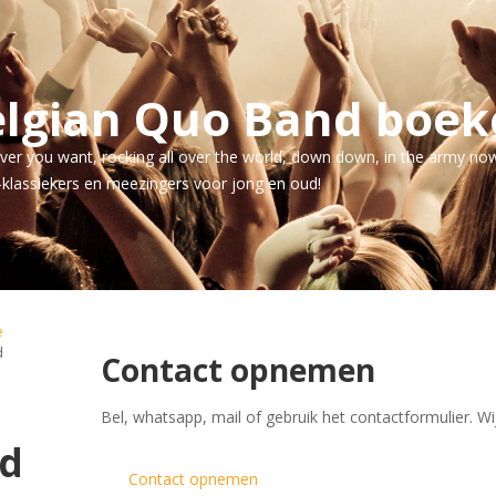
elgian Quo Band boek
ver you want, rocking all over the world, down down, in the army now
-klassiekers en meezingers voor jong en oud!
e
d
Contact opnemen
​Bel, whatsapp, mail of gebruik het contactformulier. Wi
d
Contact opnemen