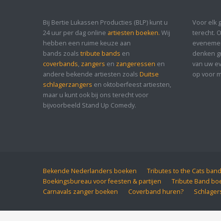
Bij Bertie Lukassen Producties (BLP) kunt u
Voor elk 
24 uur per dag online
artiesten boeken.
Wij
terecht. 
hebben een ruime keuze aan
evenement
bands zoals
tribute bands
en
denken gr
coverbands
,
zangers
en
zangeressen
en
van uw ev
andere bekende artiesten zoals
Duitse
op voor m
schlagerzangers
en oktoberfeest artiesten,
maar u kunt ook bij ons terecht voor
bijvoorbeeld Stand Up Comedy.
Bekende Nederlanders boeken
Tributes to the Cats ban
Boekingsbureau voor feesten & partijen
Tribute Band bo
Carnavals zanger boeken
Coverband huren?
Schlager