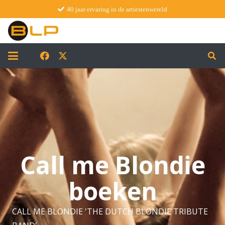
40 jaar ervaring in de artiestenwereld
Call me Blondie
boeken
CALL ME BLONDIE 'THE DUTCH BLONDIE TRIBUTE