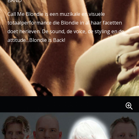
BAND'
Call Me Blondie is een muzikale en visuele
totaalperformance die Blondie in al haar facetten
doet herleven. De sound, de voice, de styling en de
attitude…Blondie is Back!