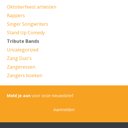
Oktoberfeest artiesten
Rappers
Singer Songwriters
Stand Up Comedy
Tribute Bands
Uncategorized
Zang Duo's
Zangeressen
Zangers boeken
Meld je aan
voor onze nieuwsbrief
Aanmelden