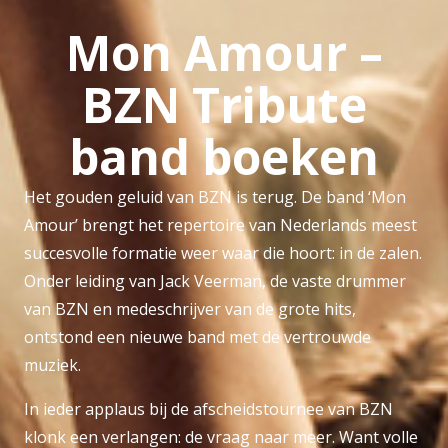
Mon Amour –
BZN Tribute
band boeken
Het gouden geluid van BZN is terug. De band ‘Mon
Amour’ brengt het repertoire van Nederlands meest
succesvolle formatie weer waar die hoort: in de zalen.
Onder leiding van Jack Veerman, de vaste drummer
van BZN en medeschrijver van de grote hits,
ontstond een nieuwe band met de vertrouwde
muziek.
In ieder applaus bij de afscheidstournee van BZN
klonk een verlangen: de vraag naar meer. Want volle