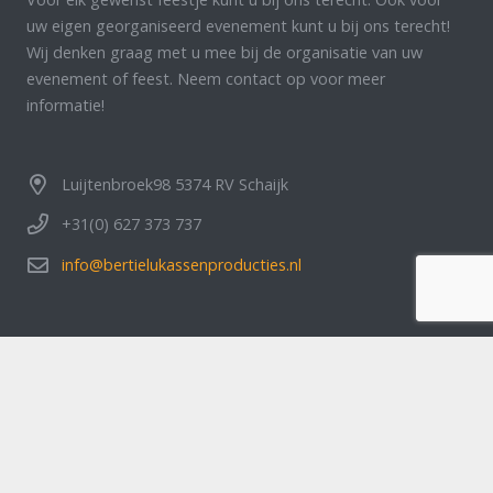
uw eigen georganiseerd evenement kunt u bij ons terecht!
Wij denken graag met u mee bij de organisatie van uw
evenement of feest. Neem contact op voor meer
informatie!
Luijtenbroek98 5374 RV Schaijk
+31(0) 627 373 737
info@bertielukassenproducties.nl
Home
Artiesten
Feesten & partijen blp
Over ons
Klantbeoordelingen