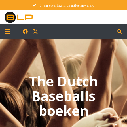
40 jaar ervaring in de artiestenwereld
The Dutch
Baseballs
boeken