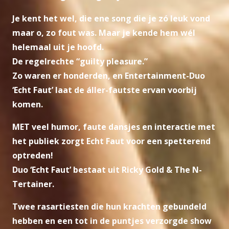
Je kent het wel, die ene song die je zó leuk vond
maar o, zo fout was. Maar je kende hem wél
helemaal uit je hoofd.
De regelrechte “guilty pleasure.”
Zo waren er honderden, en Entertainment-Duo
‘Echt Faut’ laat de áller-fautste ervan voorbij
komen.
MET veel humor, faute dansjes en interactie met
het publiek zorgt Echt Faut voor een spetterend
optreden!
Duo ‘Echt Faut’ bestaat uit Ricky Gold & The N-
Tertainer.
Twee rasartiesten die hun krachten gebundeld
hebben en een tot in de puntjes verzorgde show