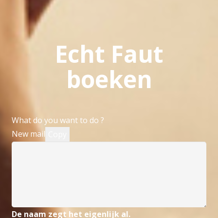
Echt Faut
boeken
What do you want to do ?
New mail
Copy
De naam zegt het eigenlijk al.