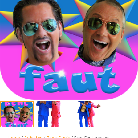
Home
/
Artiesten
/
Zang Duo's
/ Echt Faut boeken