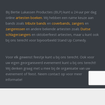
Bij Bertie Lukassen Producties (BLP) kunt u 24 uur per dag
online
artiesten boeken.
Wij hebben een ruime keuze aan
bands zoals
tribute bands
en
coverbands
,
zangers
en
zangeressen
en andere bekende artiesten zoals
Duitse
schlagerzangers
en oktoberfeest artiesten, maar u kunt ook
bij ons terecht voor bijvoorbeeld Stand Up Comedy.
Voor elk gewenst feestje kunt u bij ons terecht. Ook voor
uw eigen georganiseerd evenement kunt u bij ons terecht!
Wij denken graag met u mee bij de organisatie van uw
evenement of feest. Neem contact op voor meer
informatie!
Luijtenbroek98 5374 RV Schaijk