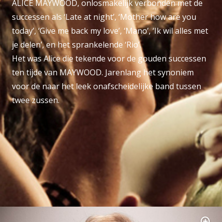
ALICE MAYWOOD, onlosmakelijk verbonden met de
successen als ‘Late at night’, ‘Mother how are you
today’, ‘Give me back my love’, ‘Mano’, ‘Ik wil alles met
je delen’, en het sprankelende ‘Rio’.
Het was Alice die tekende voor de gouden successen
ten tijde van MAYWOOD. Jarenlang het synoniem
voor de naar het leek onafscheidelijke band tussen
twee zussen.