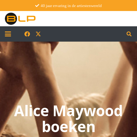
40 jaar ervaring in de artiestenwereld
Alice Maywood
boeken