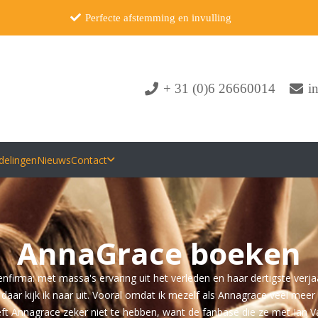
Perfecte afstemming en invulling
+ 31 (0)6 26660014
i
delingen
Nieuws
Contact
AnnaGrace boeken
irma: met massa's ervaring uit het verleden en haar dertigste verjaa
daar kijk ik naar uit. Vooral omdat ik mezelf als Annagrace veel mee
oeft Annagrace zeker niet te hebben, want de fanbase die ze met Ian V