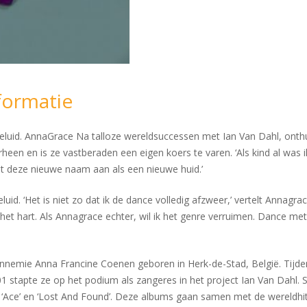
formatie
eluid. AnnaGrace Na talloze wereldsuccessen met Ian Van Dahl, onth
een en is ze vastberaden een eigen koers te varen. ‘Als kind al was 
 deze nieuwe naam aan als een nieuwe huid.’
luid. ‘Het is niet zo dat ik de dance volledig afzweer,’ vertelt Annagr
et hart. Als Annagrace echter, wil ik het genre verruimen. Dance met
nnemie Anna Francine Coenen geboren in Herk-de-Stad, België. Tijdens
 stapte ze op het podium als zangeres in het project Ian Van Dahl. 
’ en ‘Lost And Found’. Deze albums gaan samen met de wereldhit ‘Castle