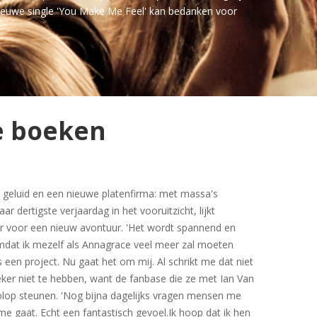
 nieuwe single 'You Make Me Feel' kan bedanken voor
e boeken
geluid en een nieuwe platenfirma: met massa's
ar dertigste verjaardag in het vooruitzicht, lijkt
r voor een nieuw avontuur. 'Het wordt spannend en
 omdat ik mezelf als Annagrace veel meer zal moeten
een project. Nu gaat het om mij. Al schrikt me dat niet
eker niet te hebben, want de fanbase die ze met Ian Van
olop steunen. 'Nog bijna dagelijks vragen mensen me
me gaat. Echt een fantastisch gevoel.Ik hoop dat ik hen