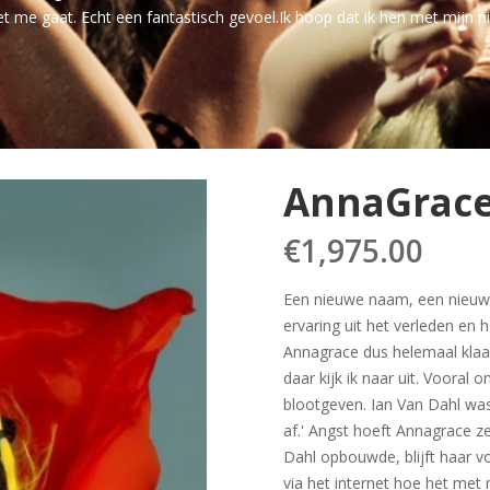
et me gaat. Echt een fantastisch gevoel.Ik hoop dat ik hen met mijn
AnnaGrac
€
1,975.00
Een nieuwe naam, een nieuw 
ervaring uit het verleden en ha
Annagrace dus helemaal klaa
daar kijk ik naar uit. Vooral
blootgeven. Ian Van Dahl was 
af.' Angst hoeft Annagrace z
Dahl opbouwde, blijft haar v
via het internet hoe het met 