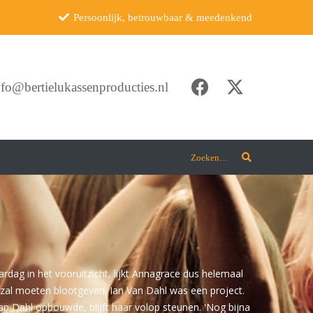
Persoonlijk, betrouwbaar & meedenkend
nfo@bertielukassenproducties.nl
Zoeken…
rdag in het vooruitzicht, lijkt Annagrace dus helemaal
r zal moeten blootgeven. Ian Van Dahl was een project.
an Dahl opbouwde, blijft haar volop steunen. 'Nog bijna