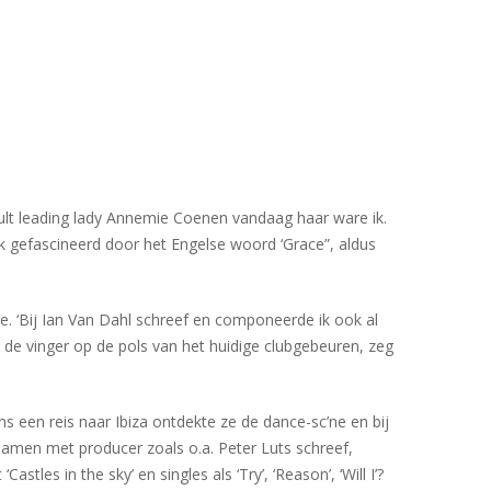
ult leading lady Annemie Coenen vandaag haar ware ik.
ik gefascineerd door het Engelse woord ‘Grace”, aldus
ace. ‘Bij Ian Van Dahl schreef en componeerde ik ook al
 de vinger op de pols van het huidige clubgebeuren, zeg
 een reis naar Ibiza ontdekte ze de dance-sc’ne en bij
Samen met producer zoals o.a. Peter Luts schreef,
s in the sky’ en singles als ‘Try’, ‘Reason’, ‘Will I’?