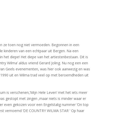
 kon ze toen nog niet vermoeden. Begonnen in een
 de kinderen van een echtpaar uit Bergen. Na een
het diepe! Het diepe van het artiestenbestaan. Dit is
ntry Wilma’ aldus vriend Gerard Joling. Nu nog een een
, van Geels evenementen, was hier ook aanwezig en was
n 1990 uit en Wilma trad veel op met beroemdheden uit
 is verschenen,’Mijn Hele Leven’ met het iets meer
was gestopt met zingen ,maar niets is minder waar er
weer even gekozen voor een Engelstalig nummer ‘On top
 artiest vernoemd ‘DE COUNTRY WILMA STAR ‘ Op haar