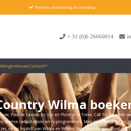
Perfecte afstemming en invulling
+ 31 (0)6 26660014
i
delingen
Nieuws
Contact
Country Wilma boeke
ow, Paul de Leeuw, bij Gijs en Floortje in Trexx, Call TV, de week van W
 bij diverse radiostations en tv-programma's. Men vindt het altijd zo 
a zei, op de bruiloft van Wilma en Willem: 'nog geen hit gescoord en 