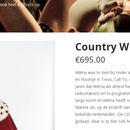
ook heel erg trots op.
Country W
€
695.00
Wilma was te zien bij onder a
en Floortje in Trexx, Call TV, 
jaren dat Wilma als artiest h
radiostations en tv-programma
langs komt en Wilma heeft oo
Marina zei, op de bruiloft v
bekende nederlander'. De CD 
gedaan, daar is zij dan ook he