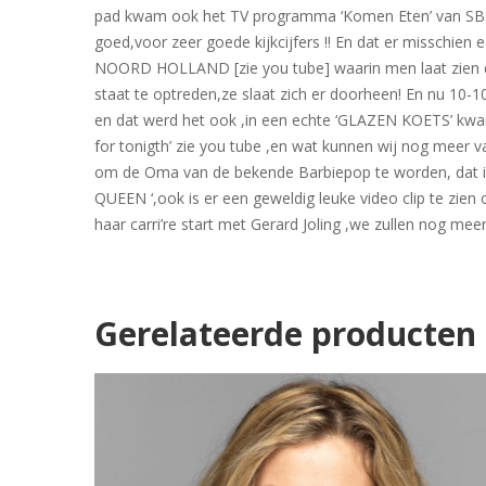
pad kwam ook het TV programma ‘Komen Eten’ van SBS 6 
goed,voor zeer goede kijkcijfers !! En dat er misschi
NOORD HOLLAND [zie you tube] waarin men laat zien dat
staat te optreden,ze slaat zich er doorheen! En nu 10-
en dat werd het ook ,in een echte ‘GLAZEN KOETS’ kwam
for tonigth’ zie you tube ,en wat kunnen wij nog meer v
om de Oma van de bekende Barbiepop te worden, dat idee
QUEEN ‘,ook is er een geweldig leuke video clip te zie
haar carri’re start met Gerard Joling ,we zullen nog me
Gerelateerde producten