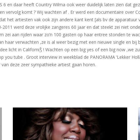
en daar heeft Country Wilma ook weer duidelijk laten zien dat gezel
en een vervolg komt ? Wij wachten af . Er werd een documentaire ove
 het artiesten vak ook zijn andere kant kent [als bv de apparatuur 
10-2011 werd deze vrolijke zangeres 60 jaar en dat steekt zei niet on
 zei aan rijden waar zo’n 100 gasten op haar entree stonden te wach
an haar verwachten ,ze is al weer bezig met een nieuwe single en bij 
 licht in CaliforniǮ ! Wachten op een big yes of een big now ,we zul
n op you tube . Groot interview in weekblad de PANORAMA ‘Lekker Hol
er van deze zeer sympathieke artiest gaan horen.