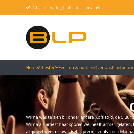
40 jaar ervaring in de artiestenwereld
Home
Artiesten
Feesten & partijen
Over ons
Klantbeoor
Wilma was te zien bij onder andere Koffietijd, de 5 uur sh
Wilma als artiest haar sporen wel heeft achter gelaten,
altijd wel weer nieuws. Het is precies zoals Imca Marin