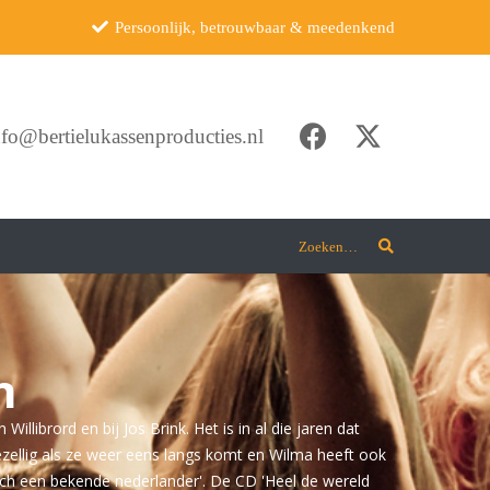
Persoonlijk, betrouwbaar & meedenkend
nfo@bertielukassenproducties.nl
Zoeken…
n
illibrord en bij Jos Brink. Het is in al die jaren dat
gezellig als ze weer eens langs komt en Wilma heeft ook
toch een bekende nederlander'. De CD 'Heel de wereld