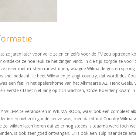
formatie
 dat ze jaren later voor volle zalen en zelfs voor de TV zou optreden
 ontdekte ze hoe leuk ze het zingen vindt. In die tijd zorgde ze voor
 ze meer met d’r stem moest doen, waagde Wilma de gok en sprong in 
s snel bedacht: ‘Je heet Wilma en je zingt country, dat wordt dus Cou
was een feit: In het spelershome van het Alkmaarse AZ. Henk Geels
en eerste CD liet niet lang op zich wachten, ‘Onze Boerderij’ kwam i
Y WILMA te veranderen in WILMA ROOS, waar ook een compleet album
 nader inzien niet zo’n goede keuze was, men dacht dat Country Wilma 
e zei wilden laten horen dat ze er nog steeds is ,daarna werd toch 
 vinden, is ook zeer goed ontvangen. Er is ook een Tulp naar deze