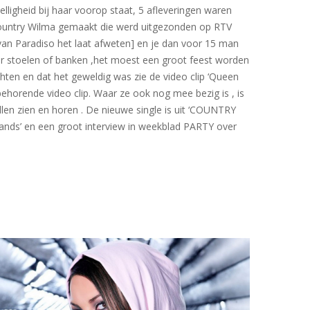
ligheid bij haar voorop staat, 5 afleveringen waren
r Country Wilma gemaakt die werd uitgezonden op RTV
van Paradiso het laat afweten] en je dan voor 15 man
der stoelen of banken ,het moest een groot feest worden
ten en dat het geweldig was zie de video clip ‘Queen
behorende video clip. Waar ze ook nog mee bezig is , is
len zien en horen . De nieuwe single is uit ‘COUNTRY
lands’ en een groot interview in weekblad PARTY over