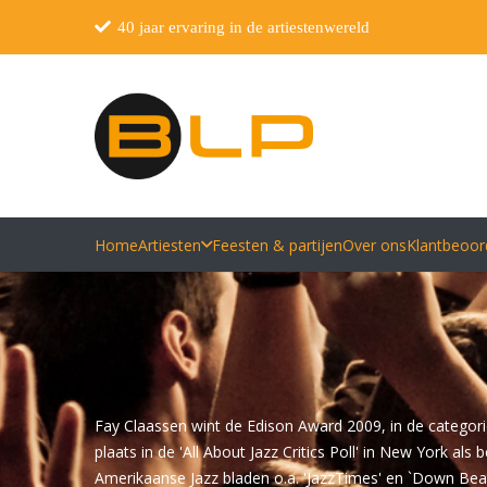
40 jaar ervaring in de artiestenwereld
Home
Artiesten
Feesten & partijen
Over ons
Klantbeoor
Fay Claassen wint de Edison Award 2009, in de categor
plaats in de 'All About Jazz Critics Poll' in New York al
Amerikaanse Jazz bladen o.a. 'JazzTimes' en `Down Bea