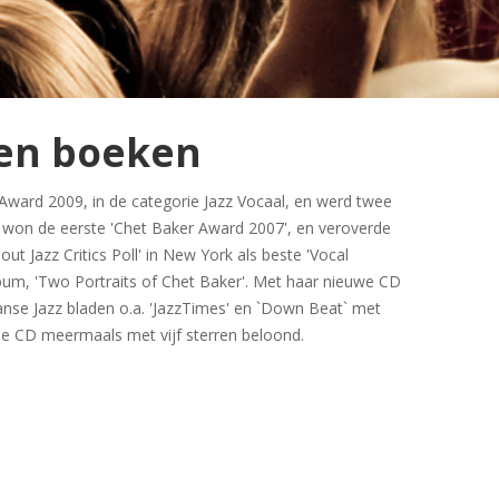
sen boeken
Award 2009, in de categorie Jazz Vocaal, en werd twee
j won de eerste 'Chet Baker Award 2007', en veroverde
bout Jazz Critics Poll' in New York als beste 'Vocal
bum, 'Two Portraits of Chet Baker'. Met haar nieuwe CD
aanse Jazz bladen o.a. 'JazzTimes' en `Down Beat` met
de CD meermaals met vijf sterren beloond.