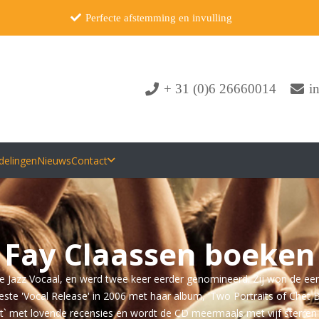
Perfecte afstemming en invulling
+ 31 (0)6 26660014
i
delingen
Nieuws
Contact
Fay Claassen boeken
ie Jazz Vocaal, en werd twee keer eerder genomineerd. Zij won de ee
s beste 'Vocal Release' in 2006 met haar album, 'Two Portraits of Chet
t` met lovende recensies en wordt de CD meermaals met vijf sterren