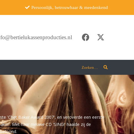
Persoonlijk, betrouwbaar & meedenkend
nfo@bertielukassenproducties.nl
Zoeken…
rste 'Chet Baker Award 2007', en veroverde een eerste
 Baker'. Met haar nieuwe CD 'SING!' haalde zij de
 beloond.