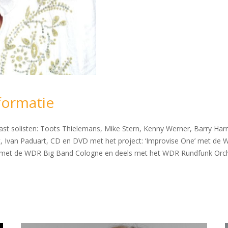
formatie
solisten: Toots Thielemans, Mike Stern, Kenny Werner, Barry Harris, B
t, Ivan Paduart, CD en DVD met het project: ‘Improvise One’ met de 
n met de WDR Big Band Cologne en deels met het WDR Rundfunk Orche