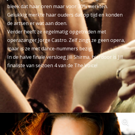
bleek dat haar oren maar voor 30% werkten.
Gelukkig merkte haar ouders dat op tijd en konden
de artsen er wat aan doen.
Verder heeft ze regelmatig opgetreden met
operazanger Jorge Castro. Zelf zingt ze geen opera,
maar is ze met dance-nummers bezig.
In de halve finale versloeg Jill Shirma, hierdoor is Jill
finaliste van seizoen 4 van de The Voice!