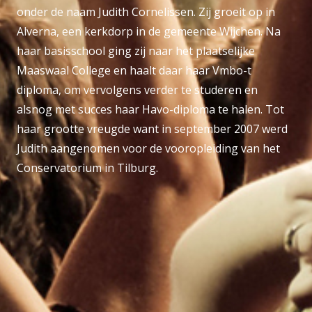
onder de naam Judith Cornelissen. Zij groeit op in
Alverna, een kerkdorp in de gemeente Wijchen. Na
haar basisschool ging zij naar het plaatselijke
Maaswaal College en haalt daar haar Vmbo-t
diploma, om vervolgens verder te studeren en
alsnog met succes haar Havo-diploma te halen. Tot
haar grootte vreugde want in september 2007 werd
Judith aangenomen voor de vooropleiding van het
Conservatorium in Tilburg.