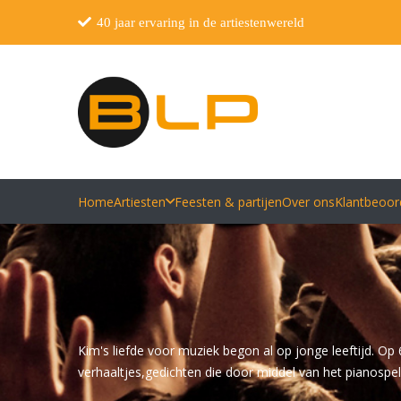
40 jaar ervaring in de artiestenwereld
Home
Artiesten
Feesten & partijen
Over ons
Klantbeoor
Kim's liefde voor muziek begon al op jonge leeftijd. Op 6
verhaaltjes,gedichten die door middel van het pianospel