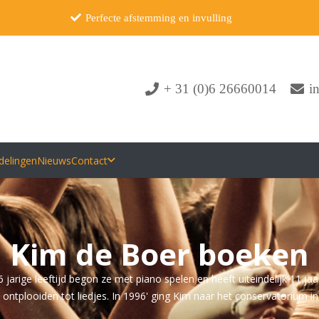
Perfecte afstemming en invulling
+ 31 (0)6 26660014
i
delingen
Nieuws
Contact
Kim de Boer boeken
 jarige leeftijd begon ze met piano spelen en heeft uiteindelijk 11 jaar
 ontplooiden tot liedjes. In 1996' ging Kim naar het conservatorium i