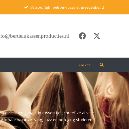
Persoonlijk, betrouwbaar & meedenkend
nfo@bertielukassenproducties.nl
Zoeken…
 klassiek les gehad. In tussentijd schreef ze al vele
n Alkmaar waar ze zang, jazz en pop ging studeren.