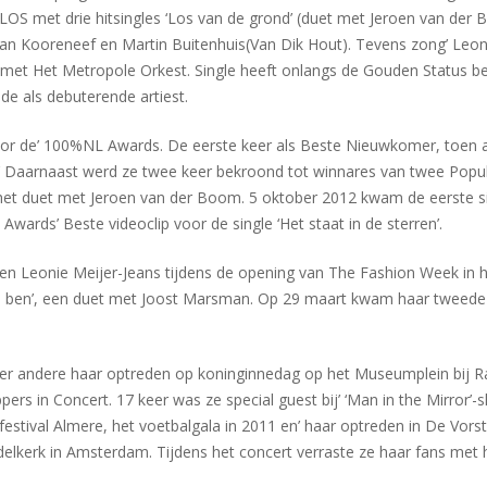
OS met drie hitsingles ‘Los van de grond’ (duet met Jeroen van der 
 Kooreneef en Martin Buitenhuis(Van Dik Hout). Tevens zong’ Leonie 
’ met Het Metropole Orkest. Single heeft onlangs de Gouden Status be
de als debuterende artiest.
oor de’ 100%NL Awards. De eerste keer als Beste Nieuwkomer, toen al
uit.’ Daarnaast werd ze twee keer bekroond tot winnares van twee Pop
het duet met Jeroen van der Boom. 5 oktober 2012 kwam de eerste sing
ards’ Beste videoclip voor de single ‘Het staat in de sterren’.
gen Leonie Meijer-Jeans tijdens de opening van The Fashion Week in he
j je ben’, een duet met Joost Marsman. Op 29 maart kwam haar tweed
onder andere haar optreden op koninginnedag op het Museumplein bij
ers in Concert. 17 keer was ze special guest bij’ ‘Man in the Mirror
festival Almere, het voetbalgala in 2011 en’ haar optreden in De Vor
delkerk in Amsterdam. Tijdens het concert verraste ze haar fans me