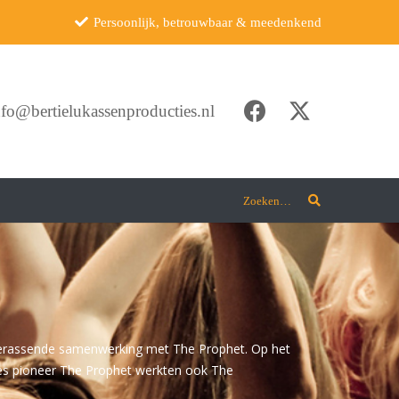
Persoonlijk, betrouwbaar & meedenkend
nfo@bertielukassenproducties.nl
Zoeken…
n
verassende samenwerking met The Prophet. Op het
les pioneer The Prophet werkten ook The