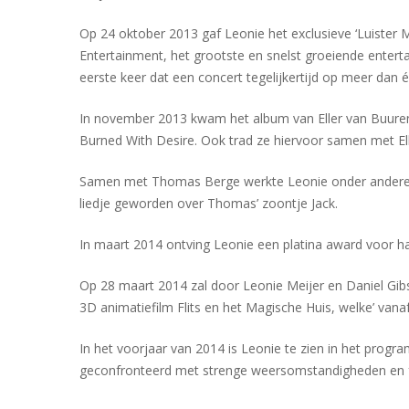
Op 24 oktober 2013 gaf Leonie het exclusieve ‘Luister 
Entertainment, het grootste en snelst groeiende enter
eerste keer dat een concert tegelijkertijd op meer dan é
In november 2013 kwam het album van Eller van Buuren 
Burned With Desire. Ook trad ze hiervoor samen met El
Samen met Thomas Berge werkte Leonie onder andere aan 
liedje geworden over Thomas’ zoontje Jack.
In maart 2014 ontving Leonie een platina award voor haar
Op 28 maart 2014 zal door Leonie Meijer en Daniel Gibso
3D animatiefilm Flits en het Magische Huis, welke’ vanaf 
In het voorjaar van 2014 is Leonie te zien in het progr
geconfronteerd met strenge weersomstandigheden en fysie