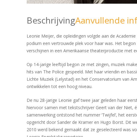
Beschrijving
Aanvullende in
Leonie Meijer, die opleidingen volgde aan de Academie
podium een vertrouwde plek voor haar was. Het begon vo
verschijnen in een Amerikaanse theaterproductie met e
Op 14-jarige leeftijd begon ze met zingen, muziek maken
hits van The Police gespeeld. Met haar vriendin en bas
Lichte Muziek (Lelystad) en het Conservatorium van Am
ontwikkelen tot een hoog niveau.
De nu 28-jarige Leonie gaf twee jaar geleden haar eerst
hiervoor samen met tekstschrijver Geert van der Niet, é
samenwerking ontstond het nummer ‘Twijfel’, het eerste
opgericht door Sander de Kramer en Hugo Borst. Dit we
2010 werd bekend gemaakt dat ze geselecteerd was voor
Leonie Engelstalig repertoire.