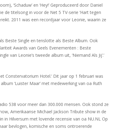
Boom), ‘Schaduw’ en ‘Hey!’ Geproduceerd door Daniel
de titelsong in voor de Net 5 TV-serie ‘Hart tegen
reikt. 2011 was een recordjaar voor Leonie, waarin ze
s Beste Single en tenslotte als Beste Album. Ook
ulariteit Awards van Geels Evenementen : Beste
le van Leonie’s tweede album uit, ‘Niemand Als Jij’.’
t Constervatorium Hotel.’ Dit jaar op 1 februari was
e album ‘Luister Maar’ met medewerking van oa Ruth
 Radio 538 voor meer dan 300.000 mensen. Ook stond ze
’-show, Amerikaanse Michael Jackson Tribute show in de
stin in Hilversum met lovende recensie van oa NU.NL Op
t haar bevlogen, komische en soms ontroerende