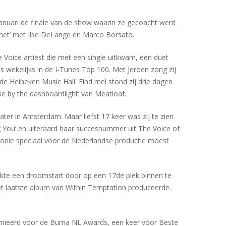
januari de finale van de show waarin ze gecoacht werd
met’ met Ilse DeLange en Marco Borsato.
e Voice artiest die met een single uitkwam, een duet
 wekelijks in de I-Tunes Top 100. Met Jeroen zong zij
e Heineken Music Hall. Eind mei stond zij drie dagen
 by the dashboardlight’ van Meatloaf.
ater in Amsterdam. Maar liefst 17 keer was zij te zien
ing You’ en uiteraard haar succesnummer uit The Voice of
Leonie speciaal voor de Nederlandse productie moest
akte een droomstart door op een 17de plek binnen te
et laatste album van Within Temptation produceerde.
nomieerd voor de Buma NL Awards, een keer voor Beste