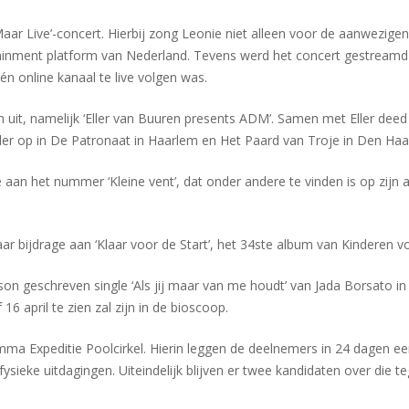
Maar Live’-concert. Hierbij zong Leonie niet alleen voor de aanwezi
tainment platform van Nederland. Tevens werd het concert gestreamd
én online kanaal te live volgen was.
uit, namelijk ‘Eller van Buuren presents ADM’. Samen met Eller dee
ler op in De Patronaat in Haarlem en Het Paard van Troje in Den Haa
het nummer ‘Kleine vent’, dat onder andere te vinden is op zijn albu
 bijdrage aan ‘Klaar voor de Start’, het 34ste album van Kinderen voo
n geschreven single ‘Als jij maar van me houdt’ van Jada Borsato in 
16 april te zien zal zijn in de bioscoop.
amma Expeditie Poolcirkel. Hierin leggen de deelnemers in 24 dagen ee
ke uitdagingen. Uiteindelijk blijven er twee kandidaten over die tege