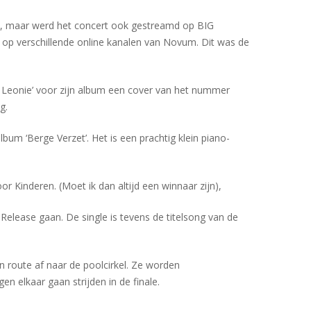
gen, maar werd het concert ook gestreamd op BIG
 op verschillende online kanalen van Novum. Dit was de
d Leonie’ voor zijn album een cover van het nummer
g.
m ‘Berge Verzet’. Het is een prachtig klein piano-
r Kinderen. (Moet ik dan altijd een winnaar zijn),
Release gaan. De single is tevens de titelsong van de
n route af naar de poolcirkel. Ze worden
n elkaar gaan strijden in de finale.