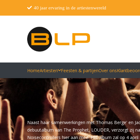
40 jaar ervaring in de artiestenwereld
Home
Artiesten
Feesten & partijen
Over ons
Klantbeoor
Naast haar samenwerkingen met Thomas Berge' en Jada
debuutalbum van The Prophet, LOUDER, verzorgt zij na
Noisecontrollers hier aan mee. Het album zal op 4 april 