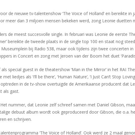
voor de nieuwe tv-talentenshow ‘The Voice of Holland’ en bereikte in 
door meer dan 3 miljoen mensen bekeken werd, zong Leonie duetten 
ers de meest succesvolle single. In februari was Leonie de eerste Th
’ bereikte de tweede plaats in de single top 100 en staat nog steeds
 Museumplein bij Radio 538, maar ook tijdens zijn twee concerten in d
pers in Concert en zong met Jeroen van der Boom het duet ‘Paradise
ls special guest in de theatershow ‘Man in the Mirror’ in het RAI The
met liedjes als ‘I’ll be there’, ‘Human Nature’, ‘I Just Can’t Stop Lov
aar optreden in de tv-show overtuigde de Amerikaanse producent dat 
 als gast.
w’. Het nummer, dat Leonie zelf schreef samen met Daniel Gibson, ma
stalige debuut album wordt ook geproduceerd door Gibson, die o.a. h
en en schrijven.
t talentenprogramma ‘The Voice of Holland’. Ook werd ze 2 maal ge