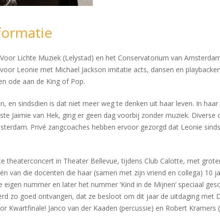
formatie
 Voor Lichte Muziek (Lelystad) en het Conservatorium van Amsterdam,
or Leonie met Michael Jackson imitatie acts, dansen en playbacken, z
en ode aan de King of Pop.
, en sindsdien is dat niet meer weg te denken uit haar leven. In haar
siste Jaimie van Hek, ging er geen dag voorbij zonder muziek. Diverse
sterdam. Privé zangcoaches hebben ervoor gezorgd dat Leonie sinds
e theaterconcert in Theater Bellevue, tijdens Club Calotte, met grote
én van die docenten die haar (samen met zijn vriend en collega) 10 j
 eigen nummer en later het nummer ‘Kind in de Mijnen’ speciaal gesc
rd zo goed ontvangen, dat ze besloot om dit jaar de uitdaging met D
 Kwartfinale! Janco van der Kaaden (percussie) en Robert Kramers (b