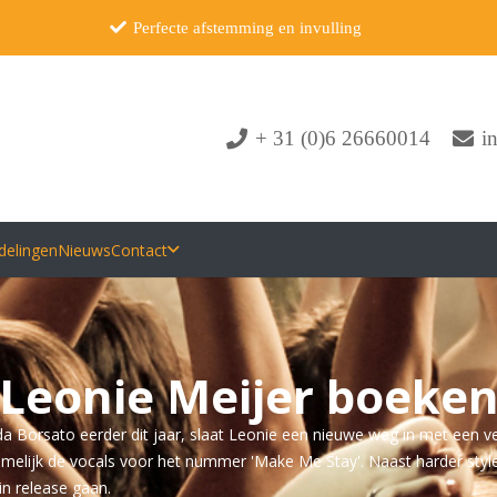
Perfecte afstemming en invulling
+ 31 (0)6 26660014
i
delingen
Nieuws
Contact
Leonie Meijer boeke
 Borsato eerder dit jaar, slaat Leonie een nieuwe weg in met een 
melijk de vocals voor het nummer 'Make Me Stay'. Naast harder sty
in release gaan.