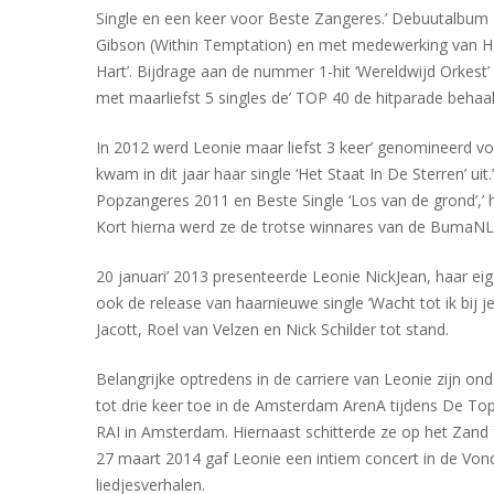
Single en een keer voor Beste Zangeres.’ Debuutalbum L
Gibson (Within Temptation) en met medewerking van Han
Hart’. Bijdrage aan de nummer 1-hit ‘Wereldwijd Orkest
met maarliefst 5 singles de’ TOP 40 de hitparade behaal
In 2012 werd Leonie maar liefst 3 keer’ genomineerd v
kwam in dit jaar haar single ‘Het Staat In De Sterren’ 
Popzangeres 2011 en Beste Single ‘Los van de grond’,’ 
Kort hierna werd ze de trotse winnares van de BumaNL Aw
20 januari’ 2013 presenteerde Leonie NickJean, haar ei
ook de release van haarnieuwe single ‘Wacht tot ik bi
Jacott, Roel van Velzen en Nick Schilder tot stand.
Belangrijke optredens in de carriere van Leonie zijn 
tot drie keer toe in de Amsterdam ArenA tijdens De Topp
RAI in Amsterdam. Hiernaast schitterde ze op het Zand 
27 maart 2014 gaf Leonie een intiem concert in de Von
liedjesverhalen.