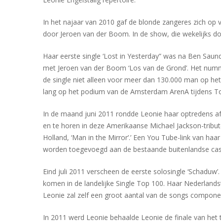
In het najaar van 2010 gaf de blonde zangeres zich op 
door Jeroen van der Boom. In de show, die wekelijks 
Haar eerste single ‘Lost in Yesterday” was na Ben Saund
met Jeroen van der Boom ‘Los van de Grond’. Het nummer
de single niet alleen voor meer dan 130.000 man op het
lang op het podium van de Amsterdam ArenA tijdens Top
In de maand juni 2011 rondde Leonie haar optredens af a
en te horen in deze Amerikaanse Michael Jackson-tribute 
Holland, ‘Man in the Mirror’.’ Een You Tube-link van h
worden toegevoegd aan de bestaande buitenlandse cast
Eind juli 2011 verscheen de eerste solosingle ‘Schadu
komen in de landelijke Single Top 100. Haar Nederland
Leonie zal zelf een groot aantal van de songs componer
In 2011 werd Leonie behaalde Leonie de finale van he