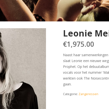
Leonie Me
€
1,975.00
Naast haar samenwerkingen m
slaat Leonie een nieuwe we
Prophet. Op het debuutalbum
vocals voor het nummer 'Mak
werkten ook The Noisecontrol
gaan.
Categorie:
Zangeressen